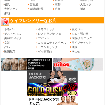
横浜
名古屋
京都
大阪キタ
大阪ミナミ
大阪新世界
広島
博多
那覇
ゲイフレンドリーなお店
ホモバー
ホモスナック
観光バー
ゲストハウス
レストラン/カフェ
ジム・習い事
美容室/メイク
アパレル
病院/クリニック
女装
コミュニティスペース
ライブチャット
占い
カウンセリング
通販
動画配信
ゲイ映画館
その他