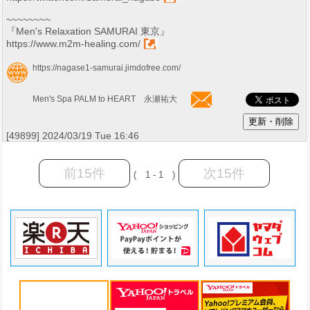
~~~~~~~~
『Men's Relaxation SAMURAI 東京』
https://www.m2m-healing.com/
https://nagase1-samurai.jimdofree.com/
Men's Spa PALM to HEART 永瀬祐大
[49899] 2024/03/19 Tue 16:46
前15件
次15件
( 1 - 1 )