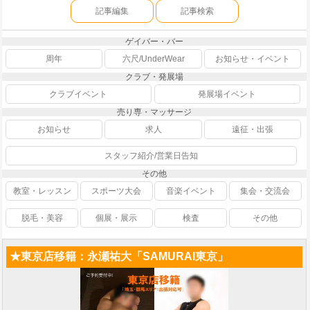
記事編集
記事検索
ゲイバー・バー
周年
六尺/UnderWear
お知らせ・イベント
クラブ・発展場
クラブイベント
発展場イベント
売り専・マッサージ
お知らせ
求人
遠征・出張
スタッフ紹介/営業日告知
その他
教室・レッスン
スポーツ大会
音楽イベント
集会・交流会
脱毛・美容
個展・展示
検査
その他
★東京店移籍：永瀬祐大「SAMURAI東京」