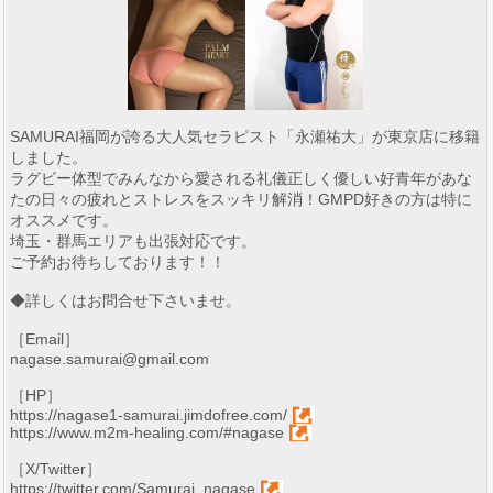
SAMURAI福岡が誇る大人気セラピスト「永瀬祐大」が東京店に移籍
しました。
ラグビー体型でみんなから愛される礼儀正しく優しい好青年があな
たの日々の疲れとストレスをスッキリ解消！GMPD好きの方は特に
オススメです。
埼玉・群馬エリアも出張対応です。
ご予約お待ちしております！！
◆詳しくはお問合せ下さいませ。
［Email］
nagase.samurai@gmail.com
［HP］
https://nagase1-samurai.jimdofree.com/
https://www.m2m-healing.com/#nagase
［X/Twitter］
https://twitter.com/Samurai_nagase