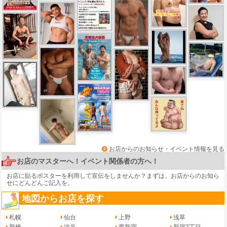
お店からのお知らせ・イベント情報を見る
お店のマスターへ！イベント関係者の方へ！
お店に貼るポスターを利用して宣伝をしませんか？まずは、
お店からのお知ら
せ
にどんどんご記入を。
地図からお店を探す
札幌
仙台
上野
浅草
新橋
渋谷
西新宿
新宿2丁目