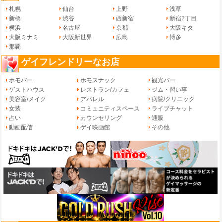
札幌
仙台
上野
浅草
新橋
渋谷
西新宿
新宿2丁目
横浜
名古屋
京都
大阪キタ
大阪ミナミ
大阪新世界
広島
博多
那覇
ゲイフレンドリーなお店
ホモバー
ホモスナック
観光バー
ゲストハウス
レストラン/カフェ
ジム・習い事
美容室/メイク
アパレル
病院/クリニック
女装
コミュニティスペース
ライブチャット
占い
カウンセリング
通販
動画配信
ゲイ映画館
その他