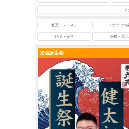
ス
教室・レッスン
スポーツ大
脱毛・美容
個展・展示
35歳誕生祭