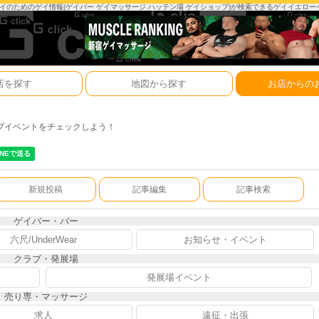
は、ゲイのためのゲイ情報(ゲイバー ゲイマッサージ ハッテン場 ゲイショップ)が検索できるゲイイエロ
店を探す
地図から探す
お店からの
ブイベントをチェックしよう！
新規投稿
記事編集
記事検索
ゲイバー・バー
六尺/UnderWear
お知らせ・イベント
クラブ・発展場
発展場イベント
売り専・マッサージ
求人
遠征・出張