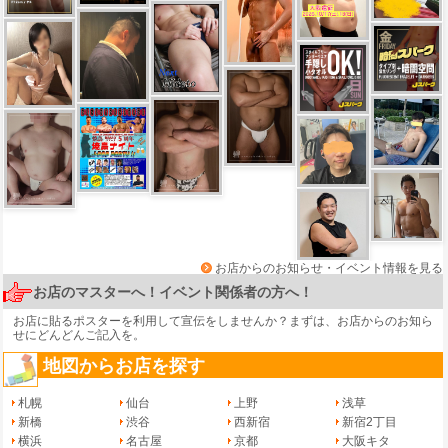
お店からのお知らせ・イベント情報を見る
お店のマスターへ！イベント関係者の方へ！
お店に貼るポスターを利用して宣伝をしませんか？まずは、
お店からのお知ら
せ
にどんどんご記入を。
地図からお店を探す
札幌
仙台
上野
浅草
新橋
渋谷
西新宿
新宿2丁目
横浜
名古屋
京都
大阪キタ