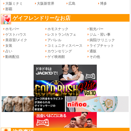
大阪ミナミ
大阪新世界
広島
博多
那覇
ゲイフレンドリーなお店
ホモバー
ホモスナック
観光バー
ゲストハウス
レストラン/カフェ
ジム・習い事
美容室/メイク
アパレル
病院/クリニック
女装
コミュニティスペース
ライブチャット
占い
カウンセリング
通販
動画配信
ゲイ映画館
その他