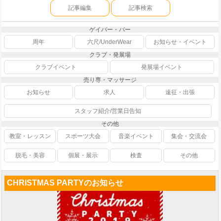
記事編集
記事検索
ゲイバー・バー
周年
六尺/UnderWear
お知らせ・イベント
クラブ・発展場
クラブイベント
発展場イベント
売り専・マッサージ
お知らせ
求人
遠征・出張
スタッフ紹介/営業日告知
その他
教室・レッスン
スポーツ大会
音楽イベント
集会・交流会
脱毛・美容
個展・展示
検査
その他
CHRISTMAS PARTYのお知らせ