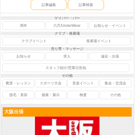
記事編集
記事検索
ゲイバー・バー
周年
六尺/UnderWear
お知らせ・イベント
クラブ・発展場
クラブイベント
発展場イベント
売り専・マッサージ
お知らせ
求人
遠征・出張
スタッフ紹介/営業日告知
その他
教室・レッスン
スポーツ大会
音楽イベント
集会・交流会
脱毛・美容
個展・展示
検査
その他
大阪出張