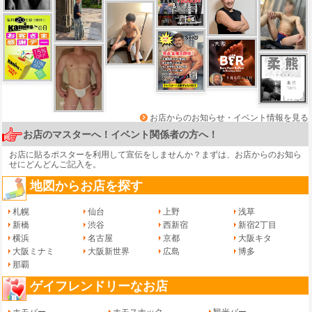
お店からのお知らせ・イベント情報を見る
お店のマスターへ！イベント関係者の方へ！
お店に貼るポスターを利用して宣伝をしませんか？まずは、
お店からのお知ら
せ
にどんどんご記入を。
地図からお店を探す
札幌
仙台
上野
浅草
新橋
渋谷
西新宿
新宿2丁目
横浜
名古屋
京都
大阪キタ
大阪ミナミ
大阪新世界
広島
博多
那覇
ゲイフレンドリーなお店