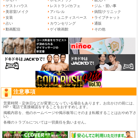
ホモバー
ホモスナック
観光バー
ゲストハウス
レストラン/カフェ
ジム・習い事
美容室/メイク
アパレル
病院/クリニック
女装
コミュニティスペース
ライブチャット
占い
カウンセリング
通販
動画配信
ゲイ映画館
その他
注意事項
営業時間・定休日などが変更になっている場合もあります。お出かけの前には、
HP・電話で直接確認をすることをおすすめします。
掲載内容を、他のホームページや掲示板等にそのまま転載することはおやめ下さ
い。
各種のトラブルについては一切責任を負いません。