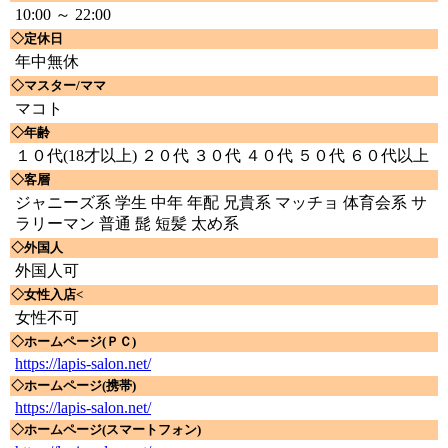
10:00 ～ 22:00
◇定休日
年中無休
◇マスター/ママ
マコト
◇年齢
１０代(18才以上) ２０代 ３０代 ４０代 ５０代 ６０代以上
◇客層
ジャニーズ系 学生 中年 年配 兄貴系 マッチョ 体育会系 サ
ラリーマン 普通 髭 短髪 太め系
◇外国人
外国人可
◇女性入店<
女性不可
◇ホームページ(ＰＣ)
https://lapis-salon.net/
◇ホームページ(携帯)
https://lapis-salon.net/
◇ホームページ(スマートフォン)