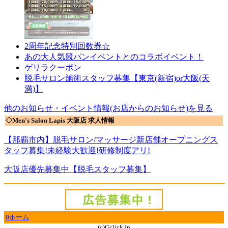
2周年記念特別回数券☆
あの大人気競パンイベントとのコラボイベント！
ゲリラクーポン
脱毛サロン施術スタッフ募集【東京(新宿)or大阪(天
満)】
他のお知らせ・イベント情報(お店からのお知らせ)を見る
◇Men's Salon Lapis 大阪店 求人情報
【那覇市内】脱毛サロン/マッサージ新店舗オープニングス
タッフ募集!未経験大歓迎!研修制度アリ!
大阪店優先募集中【脱毛スタッフ募集】
0ホーム
(c)Gclick.jp