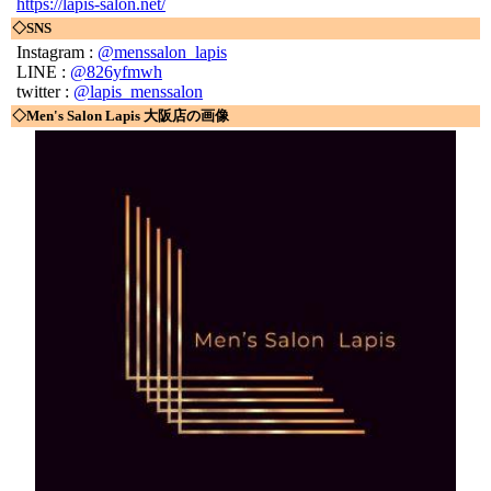
https://lapis-salon.net/
◇SNS
Instagram :
@menssalon_lapis
LINE :
@826yfmwh
twitter :
@lapis_menssalon
◇Men's Salon Lapis 大阪店の画像