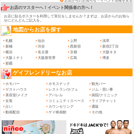
お店からのお知らせ・イベント情報を見る
お店のマスターへ！イベント関係者の方へ！
お店に貼るポスターを利用して宣伝をしませんか？まずは、
お店からのお知ら
せ
にどんどんご記入を。
地図からお店を探す
札幌
仙台
上野
浅草
新橋
渋谷
西新宿
新宿2丁目
横浜
名古屋
京都
大阪キタ
大阪ミナミ
大阪新世界
広島
博多
那覇
ゲイフレンドリーなお店
ホモバー
ホモスナック
観光バー
ゲストハウス
レストラン/カフェ
ジム・習い事
美容室/メイク
アパレル
病院/クリニック
女装
コミュニティスペース
ライブチャット
占い
カウンセリング
通販
動画配信
ゲイ映画館
その他