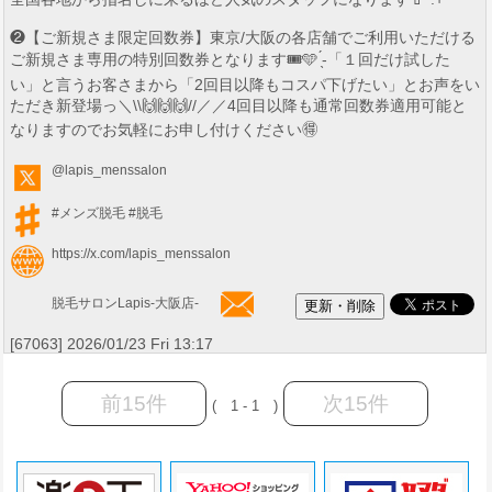
❷【ご新規さま限定回数券】東京/大阪の各店舗でご利用いただける
ご新規さま専用の特別回数券となります🎟🩵 ̖́-‬「１回だけ試した
い」と言うお客さまから「2回目以降もコスパ下げたい」とお声をい
ただき新登場っ＼\\🙌🙌🙌//／／4回目以降も通常回数券適用可能と
なりますのでお気軽にお申し付けください🉐
@lapis_menssalon
#メンズ脱毛
#脱毛
https://x.com/lapis_menssalon
脱毛サロンLapis-大阪店-
[67063] 2026/01/23 Fri 13:17
前15件
次15件
( 1 - 1 )