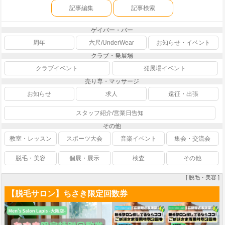
記事編集
記事検索
ゲイバー・バー
周年
六尺/UnderWear
お知らせ・イベント
クラブ・発展場
クラブイベント
発展場イベント
売り専・マッサージ
お知らせ
求人
遠征・出張
スタッフ紹介/営業日告知
その他
教室・レッスン
スポーツ大会
音楽イベント
集会・交流会
脱毛・美容
個展・展示
検査
その他
[ 脱毛・美容 ]
【脱毛サロン】ちさき限定回数券