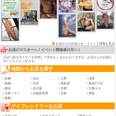
お店からのお知らせ・イベント情報を見る
お店のマスターへ！イベント関係者の方へ！
お店に貼るポスターを利用して宣伝をしませんか？まずは、
お店からのお知ら
せ
にどんどんご記入を。
地図からお店を探す
札幌
仙台
上野
浅草
新橋
渋谷
西新宿
新宿2丁目
横浜
名古屋
京都
大阪キタ
大阪ミナミ
大阪新世界
広島
博多
那覇
ゲイフレンドリーなお店
ホモバー
ホモスナック
観光バー