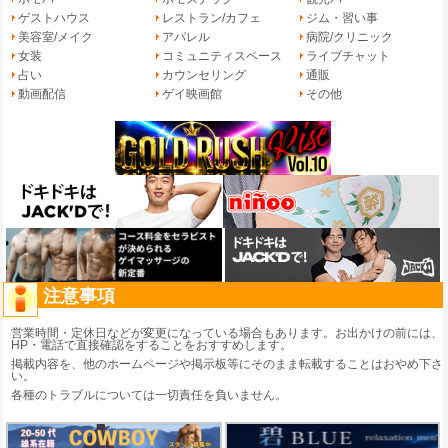
ゲストハウス
レストラン/カフェ
ジム・習い事
美容室/メイク
アパレル
病院/クリニック
女装
コミュニティスペース
ライブチャット
占い
カウンセリング
通販
動画配信
ゲイ映画館
その他
注意事項
営業時間・定休日などが変更になっている場合もあります。お出かけの前には、
HP・電話で直接確認をすることをおすすめします。
掲載内容を、他のホームページや掲示板等にそのまま転載することはおやめ下さ
い。
各種のトラブルについては一切責任を負いません。