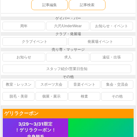
記事編集
記事検索
ゲイバー・バー
周年
六尺/UnderWear
お知らせ・イベント
クラブ・発展場
クラブイベント
発展場イベント
売り専・マッサージ
お知らせ
求人
遠征・出張
スタッフ紹介/営業日告知
その他
教室・レッスン
スポーツ大会
音楽イベント
集会・交流会
脱毛・美容
個展・展示
検査
その他
ゲリラクーポン