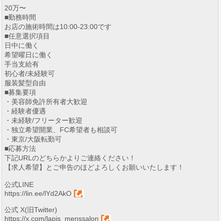
20万〜
■勤務時間
お店の施術時間は10:00-23:00です
■任意選択項目
日中に働く
希望曜日に働く
手当支給有
初心者/未経験可
服装髪型自由
■募集要項
・美容師免許所有者大歓迎
・経験者優遇
・未経験/フリーター歓迎
・独立希望開業、FC希望者も相談可
・東京/大阪転勤可
■応募方法
下記URLのどちらかよりご連絡ください！
【求人希望】とご申告のほどよろしくお願いいたします！
公式LINE
https://lin.ee/lYd2AkO
公式 X(旧Twitter)
https://x.com/lapis_menssalon