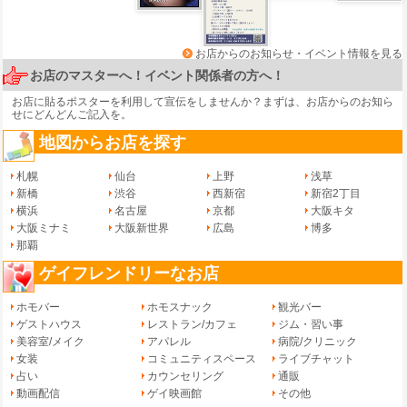
お店からのお知らせ・イベント情報を見る
お店のマスターへ！イベント関係者の方へ！
お店に貼るポスターを利用して宣伝をしませんか？まずは、
お店からのお知ら
せ
にどんどんご記入を。
地図からお店を探す
札幌
仙台
上野
浅草
新橋
渋谷
西新宿
新宿2丁目
横浜
名古屋
京都
大阪キタ
大阪ミナミ
大阪新世界
広島
博多
那覇
ゲイフレンドリーなお店
ホモバー
ホモスナック
観光バー
ゲストハウス
レストラン/カフェ
ジム・習い事
美容室/メイク
アパレル
病院/クリニック
女装
コミュニティスペース
ライブチャット
占い
カウンセリング
通販
動画配信
ゲイ映画館
その他