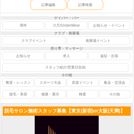
記事編集
記事検索
ゲイバー・バー
周年
六尺/UnderWear
お知らせ・イベント
クラブ・発展場
クラブイベント
発展場イベント
売り専・マッサージ
お知らせ
求人
遠征・出張
スタッフ紹介/営業日告知
その他
教室・レッスン
スポーツ大会
音楽イベント
集会・交流会
脱毛・美容
個展・展示
検査
その他
脱毛サロン施術スタッフ募集【東京(新宿)or大阪(天満)】