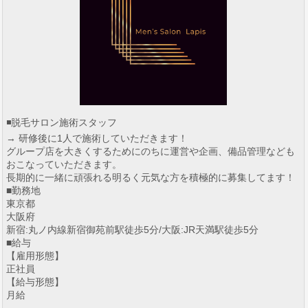
◾️脱毛サロン施術スタッフ
→ 研修後に1人で施術していただきます！
グループ店を大きくするためにのちに運営や企画、備品管理なども
おこなっていただきます。
長期的に一緒に頑張れる明るく元気な方を積極的に募集してます！
■勤務地
東京都
大阪府
新宿:丸ノ内線新宿御苑前駅徒歩5分/大阪:JR天満駅徒歩5分
■給与
【雇用形態】
正社員
【給与形態】
月給