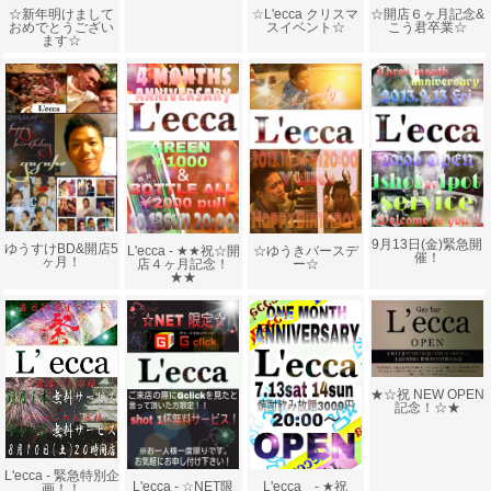
☆新年明けまして
☆L'ecca クリスマ
☆開店６ヶ月記念&
おめでとうござい
スイベント☆
こう君卒業☆
ます☆
9月13日(金)緊急開
ゆうすけBD&開店5
L'ecca - ★★祝☆開
☆ゆうきバースデ
催！
ヶ月！
店４ヶ月記念！
ー☆
★★
★☆祝 NEW OPEN
記念！☆★
L'ecca - 緊急特別企
L'ecca - ☆NET限
L'ecca - ★祝
画！！