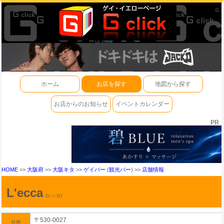
ホーム
お店を探す
地図から探す
お店からのお知らせ
イベントカレンダー
PR
HOME
>>
大阪府
>>
大阪キタ
>>
ゲイバー
(
観光バー
) >>
店舗情報
L'ecca
(レッカ)
〒530-0027
住所