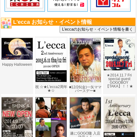
L'ecca お知らせ・イベント情報
Happy Halloween
★2014.11.7 Fri
special guest
GOGOBOY
【TAKA】！！★
祝 ☆★L'ecca2周年
■12/26(金)一矢ママ
★☆
バースデー■
遂にGOGO隆 入店