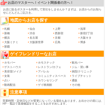
お店のマスターへ！イベント関係者の方へ！
お店に貼るポスターを利用して宣伝をしませんか？まずは、
お店からのお知ら
せ
にどんどんご記入を。
地図からお店を探す
札幌
仙台
上野
浅草
新橋
渋谷
西新宿
新宿2丁目
横浜
名古屋
京都
大阪キタ
大阪ミナミ
大阪新世界
広島
博多
那覇
ゲイフレンドリーなお店
ホモバー
ホモスナック
観光バー
ゲストハウス
レストラン/カフェ
ジム・習い事
美容室/メイク
アパレル
病院/クリニック
女装
コミュニティスペース
ライブチャット
占い
カウンセリング
通販
動画配信
ゲイ映画館
その他
注意事項
営業時間・定休日などが変更になっている場合もあります。お出かけの前には、
HP・電話で直接確認をすることをおすすめします。