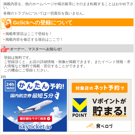
掲載内容を、他のホームページや掲示板等にそのまま転載することはおやめ下さ
い。
各種のトラブルについては一切責任を負いません。
Gclickへの登録について
掲載希望店はここで登録を！
掲載内容を修正する場合はここで！
オーナー、マスターへお知らせ!
登録は無料です。
ご登録頂くと、お店の詳細情報・画像が掲載できます。またイベント情報・求
人情報など無料で掲載・宣伝することができます。
この機会にご登録ください。
PR