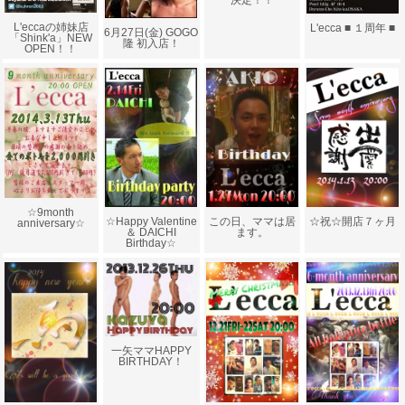
決定！！
L'eccaの姉妹店
L'ecca ■ １周年 ■
6月27日(金) GOGO
「Shink'a」NEW
隆 初入店！
OPEN！！
☆9month
☆Happy Valentine
この日、ママは居
☆祝☆開店７ヶ月
anniversary☆
＆ DAICHI
ます。
Birthday☆
一矢ママHAPPY
BIRTHDAY！