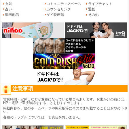
女装
コミュニティスペース
ライブチャット
占い
カウンセリング
通販
動画配信
ゲイ映画館
その他
注意事項
営業時間・定休日などが変更になっている場合もあります。お出かけの前には、
HP・電話で直接確認をすることをおすすめします。
掲載内容を、他のホームページや掲示板等にそのまま転載することはおやめ下さ
い。
各種のトラブルについては一切責任を負いません。