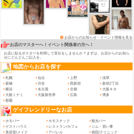
お店からのお知らせ・イベント情報を見る
お店のマスターへ！イベント関係者の方へ！
お店に貼るポスターを利用して宣伝をしませんか？まずは、
お店からのお知ら
せ
にどんどんご記入を。
地図からお店を探す
札幌
仙台
上野
浅草
新橋
渋谷
西新宿
新宿2丁目
横浜
名古屋
京都
大阪キタ
大阪ミナミ
大阪新世界
広島
博多
那覇
ゲイフレンドリーなお店
ホモバー
ホモスナック
観光バー
ゲストハウス
レストラン/カフェ
ジム・習い事
美容室/メイク
アパレル
病院/クリニック