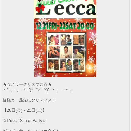
★☆メリークリスマス☆★
・*:.。..。.:*・'(*゜▽゜*)'・*:.。.・*:.。
皆様と一足先にクリスマス！
【20日(金)・21日(土)】
☆L'ecca X'mas Party☆
ビンゴ大会、ミニショータイム