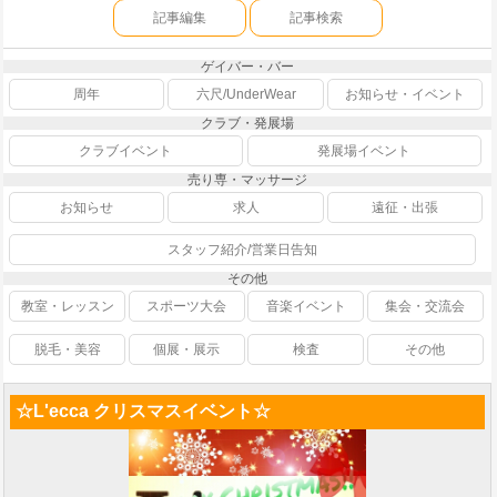
記事編集
記事検索
ゲイバー・バー
周年
六尺/UnderWear
お知らせ・イベント
クラブ・発展場
クラブイベント
発展場イベント
売り専・マッサージ
お知らせ
求人
遠征・出張
スタッフ紹介/営業日告知
その他
教室・レッスン
スポーツ大会
音楽イベント
集会・交流会
脱毛・美容
個展・展示
検査
その他
☆L'ecca クリスマスイベント☆