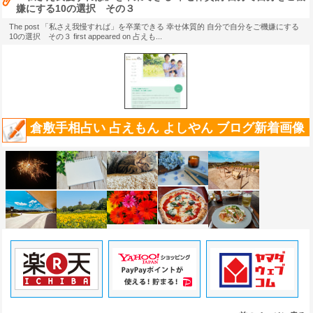
嫌にする10の選択 その３
The post 「私さえ我慢すれば」を卒業できる 幸せ体質的 自分で自分をご機嫌にする
10の選択 その３ first appeared on 占えも...
倉敷手相占い 占えもん よしやん ブログ新着画像