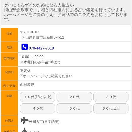
ゲイによるゲイのためになる人生占い
岡山県倉敷市で、手相と四柱推命による占い鑑定を行っています。
ホームページをご覧のうえ、お電話でのご予約をお待ちしておりま
す。
〒701-0102
住所
岡山県倉敷市庄新町5-4-12
電話
070-4427-7618
10:00 ～ 20:00
営業時間
※木曜日のみ午後5時まで
不定休
定休日
※ホームページでご確認ください
西端慶也
店主/店長
年齢
１０代(18才以上)
２０代
３０代
４０代
５０代
６０代以上
外国人
外国人可(日本語要)
女性入店