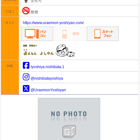
女性可
たばこ
禁煙
https://www.uraemon-yoshiyan.com/
サイト
SNS
/yoshiya.nishibata.1
@nishibatayoshiya
@UraemonYoshiyan