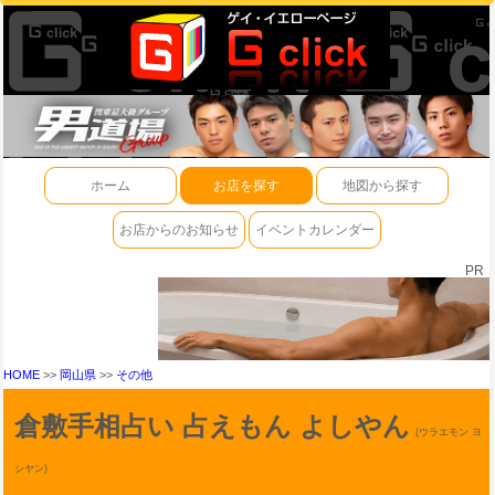
ホーム
お店を探す
地図から探す
お店からのお知らせ
イベントカレンダー
PR
HOME
>>
岡山県
>>
その他
倉敷手相占い 占えもん よしやん
(ウラエモン ヨ
シヤン)