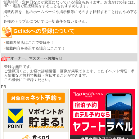
営業時間・定休日などが変更になっている場合もあります。お出かけの前には、
HP・電話で直接確認をすることをおすすめします。
掲載内容を、他のホームページや掲示板等にそのまま転載することはおやめ下さ
い。
各種のトラブルについては一切責任を負いません。
Gclickへの登録について
掲載希望店はここで登録を！
掲載内容を修正する場合はここで！
オーナー、マスターへお知らせ!
登録は無料です。
ご登録頂くと、お店の詳細情報・画像が掲載できます。またイベント情報・求
人情報など無料で掲載・宣伝することができます。
この機会にご登録ください。
PR