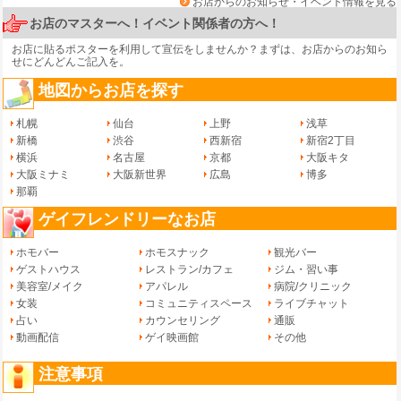
お店からのお知らせ・イベント情報を見る
お店のマスターへ！イベント関係者の方へ！
お店に貼るポスターを利用して宣伝をしませんか？まずは、
お店からのお知ら
せ
にどんどんご記入を。
地図からお店を探す
札幌
仙台
上野
浅草
新橋
渋谷
西新宿
新宿2丁目
横浜
名古屋
京都
大阪キタ
大阪ミナミ
大阪新世界
広島
博多
那覇
ゲイフレンドリーなお店
ホモバー
ホモスナック
観光バー
ゲストハウス
レストラン/カフェ
ジム・習い事
美容室/メイク
アパレル
病院/クリニック
女装
コミュニティスペース
ライブチャット
占い
カウンセリング
通販
動画配信
ゲイ映画館
その他
注意事項