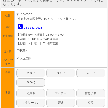
は翌朝(日曜日)のお昼まで営業してます。メンズオンリーのお店と
なってます。
〒110-0005
住所
東京都台東区上野7-10-5 シャトウ上野ビル 2F
電話
03-6231-6623
【月曜日から木曜日】 18:00 ～ 6:00
営業時間
【金曜日】 18:00 ～ 24時間営業
【土曜日・日曜日】 24時間営業
年中無休
定休日
インコ店長
マスター/
ママ
年齢
２０代
３０代
４０代
５０代
客層
兄貴系
マッチョ
体育会系
サラリーマン
普通
短髪