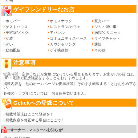
那覇
ゲイフレンドリーなお店
ホモバー
ホモスナック
観光バー
ゲストハウス
レストラン/カフェ
ジム・習い事
美容室/メイク
アパレル
病院/クリニック
女装
コミュニティスペース
ライブチャット
占い
カウンセリング
通販
動画配信
ゲイ映画館
その他
注意事項
営業時間・定休日などが変更になっている場合もあります。お出かけの前には、
HP・電話で直接確認をすることをおすすめします。
掲載内容を、他のホームページや掲示板等にそのまま転載することはおやめ下さ
い。
各種のトラブルについては一切責任を負いません。
Gclickへの登録について
掲載希望店はここで登録を！
掲載内容を修正する場合はここで！
オーナー、マスターへお知らせ!