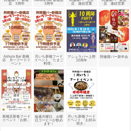
阿修羅バー新宿
店 5周年
5周年
店 連続営業
店 連続営業
Ashura Bar 新橋
月いち新橋フード
アシュラバー上野
阿修羅バー新年会
店 月一フードイ
イベント 「たまご
10周年
ベント
料理」
新橋店新春フード
月いち新橋フード
毎週月曜日、火曜
イベント「お餅」
イベント 「お好み
日コーヒーが飲め
焼き」
ます！