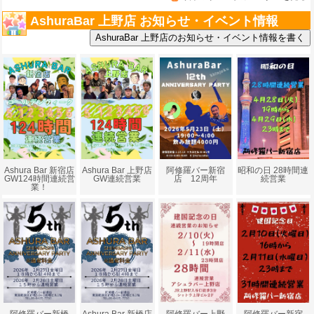
AshuraBar 上野店 お知らせ・イベント情報
昭和の日 28時間連
Ashura Bar 新宿店
Ashura Bar 上野店
阿修羅バー新宿
続営業
GW124時間連続営
GW連続営業
店 12周年
業！
阿修羅バー新橋
Ashura Bar 新橋店
阿修羅バー上野