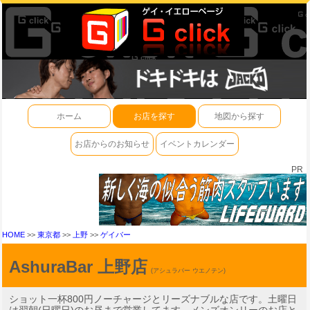
ホーム
お店を探す
地図から探す
お店からのお知らせ
イベントカレンダー
PR
HOME
>>
東京都
>>
上野
>>
ゲイバー
AshuraBar 上野店
(アシュラバー ウエノテン)
ショット一杯800円ノーチャージとリーズナブルな店です。土曜日