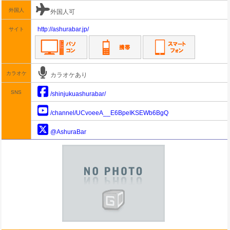
外国人
外国人可
http://ashurabar.jp/
サイト
カラオケ
カラオケあり
SNS
/shinjukuashurabar/
/channel/UCvoeeA__E6BpeIKSEWb6BgQ
@AshuraBar