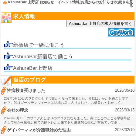
AshuraBar 上野店 お知らせ・イベント情報(お店からのお知らせ)の続きを見
る
求人情報
AshuraBar 上野店の求人情報を書く
新橋店で一緒に働こう
AshuraBar新宿店で働こう
AshuraBar上野店
当店のブログ
2026/05/10
性病検査受けました
202年5月10日のブログ少しずつ暖かくなって来ました。皆様はいかがお過ごしです
か？。私はゴールデンウイークは結構お店に入りました。お酒飲むとおかしく...
2026/03/13
会社の理念
2026年3月13日のブログ久しぶりのブログになりました。実はここのところ早寝早起
きして朝から勉強と家での筋トレが出来ており健康的な生活が営めていて個...
2026/02/19
ゲイバーママが介護職始めた理由