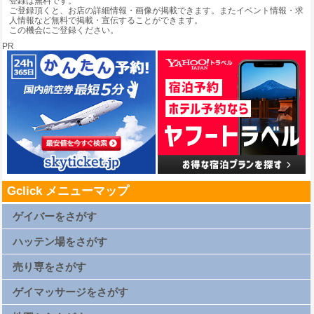
登録は無料です。
ご登録頂くと、お店の詳細情報・画像が掲載できます。またイベント情報・求
人情報など無料で掲載・宣伝することができます。
この機会にご登録ください。
PR
Gclick メニューマップ
ゲイバーをさがす
札幌ゲイバー一覧
仙台ゲイバー一覧
ハッテン場をさがす
上野ゲイバー一覧
浅草ゲイバー一覧
新橋ゲイバー一覧
札幌ハッテン場一覧
渋谷ゲイバー一覧
仙台ハッテン場一覧
売り専をさがす
新宿2丁目ゲイバー一覧
上野ハッテン場一覧
横浜ゲイバー一覧
浅草ハッテン場一覧
名古屋ゲイバー一覧
新橋ハッテン場一覧
札幌売り専一覧
京都ゲイバー一覧
渋谷ハッテン場一覧
仙台売り専一覧
ゲイマッサージをさがす
大阪キタゲイバー一覧
新宿2丁目ハッテン場一覧
上野売り専一覧
大阪ミナミゲイバー一覧
横浜ハッテン場一覧
浅草売り専一覧
大阪新世界ゲイバー一覧
名古屋ハッテン場一覧
新橋売り専一覧
札幌ゲイマッサージ一覧
広島ゲイバー一覧
京都ハッテン場一覧
渋谷売り専一覧
仙台ゲイマッサージ一覧