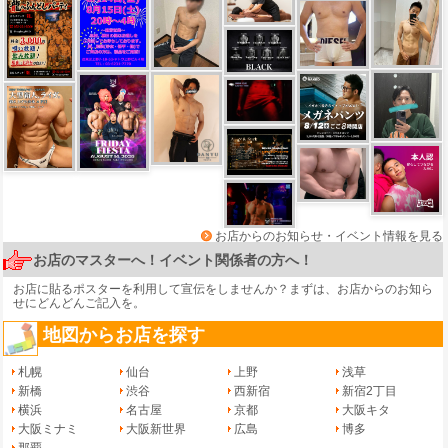
お店からのお知らせ・イベント情報を見る
お店のマスターへ！イベント関係者の方へ！
お店に貼るポスターを利用して宣伝をしませんか？まずは、
お店からのお知ら
せ
にどんどんご記入を。
地図からお店を探す
札幌
仙台
上野
浅草
新橋
渋谷
西新宿
新宿2丁目
横浜
名古屋
京都
大阪キタ
大阪ミナミ
大阪新世界
広島
博多