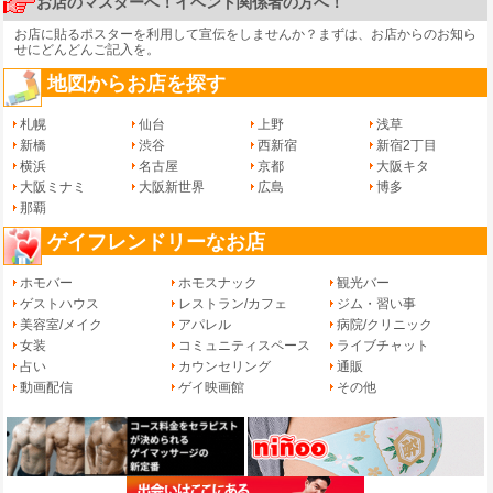
お店のマスターへ！イベント関係者の方へ！
お店に貼るポスターを利用して宣伝をしませんか？まずは、
お店からのお知ら
せ
にどんどんご記入を。
地図からお店を探す
札幌
仙台
上野
浅草
新橋
渋谷
西新宿
新宿2丁目
横浜
名古屋
京都
大阪キタ
大阪ミナミ
大阪新世界
広島
博多
那覇
ゲイフレンドリーなお店
ホモバー
ホモスナック
観光バー
ゲストハウス
レストラン/カフェ
ジム・習い事
美容室/メイク
アパレル
病院/クリニック
女装
コミュニティスペース
ライブチャット
占い
カウンセリング
通販
動画配信
ゲイ映画館
その他