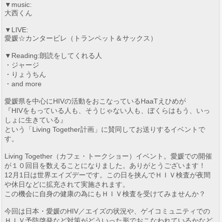
▼music:
大西くん
▼LIVE:
愛媛☆カンタービレ（トランペット＆サックス）
▼Reading:朗読をしてくれる人
・ジャージ
・りょうちん
・and more
愛媛県を中心にHIVの活動をおこなっているHaaTえひめが
『HIVをもっている人も、そうじゃない人も、ぼくらはもう、いっ
しょに生きている』
という「Living Together計画」に賛同してお送りするイベントで
す。
Living Together（カフェ・トークショー）イベント。愛媛での開催
が１０回目を数えることになりました。ありがとうございます！
12月1日は世界エイズデーです。この日を挟んでＨＩＶ検査が夜間
や休日などに拡充されて実施されます。
この機会に自身の健康の為にもＨＩＶ検査を受けてみませんか？
今回は日本・愛媛のHIV／エイズの状況や、ゲイコミュニティでの
ＨＩＶ予防啓発など対策がどういった形でおこなわれているかなど