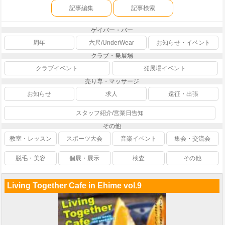
記事編集
記事検索
ゲイバー・バー
周年
六尺/UnderWear
お知らせ・イベント
クラブ・発展場
クラブイベント
発展場イベント
売り専・マッサージ
お知らせ
求人
遠征・出張
スタッフ紹介/営業日告知
その他
教室・レッスン
スポーツ大会
音楽イベント
集会・交流会
脱毛・美容
個展・展示
検査
その他
Living Together Cafe in Ehime vol.9