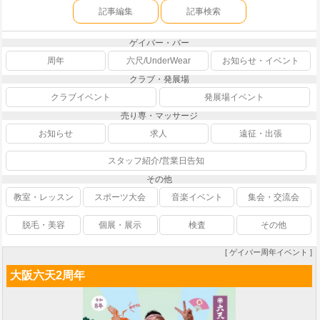
記事編集
記事検索
ゲイバー・バー
周年
六尺/UnderWear
お知らせ・イベント
クラブ・発展場
クラブイベント
発展場イベント
売り専・マッサージ
お知らせ
求人
遠征・出張
スタッフ紹介/営業日告知
その他
教室・レッスン
スポーツ大会
音楽イベント
集会・交流会
脱毛・美容
個展・展示
検査
その他
[ ゲイバー周年イベント ]
大阪六天2周年