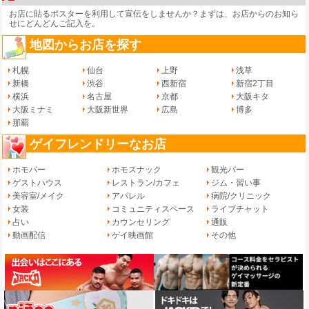
お店に貼るポスターを利用して宣伝をしませんか？まずは、
お店からのお知ら
せ
にどんどんご記入を。
地図からお店を探す
札幌
仙台
上野
浅草
新橋
渋谷
西新宿
新宿2丁目
横浜
名古屋
京都
大阪キタ
大阪ミナミ
大阪新世界
広島
博多
那覇
ゲイフレンドリーなお店
ホモバー
ホモスナック
観光バー
ゲストハウス
レストラン/カフェ
ジム・習い事
美容室/メイク
アパレル
病院/クリニック
女装
コミュニティスペース
ライブチャット
占い
カウンセリング
通販
動画配信
ゲイ映画館
その他