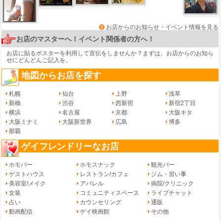
お店からのお知らせ・イベント情報を見る
お店のマスターへ！イベント関係者の方へ！
お店に貼るポスターを利用して宣伝をしませんか？まずは、
お店からのお知ら
せ
にどんどんご記入を。
地図からお店を探す
札幌
仙台
上野
浅草
新橋
渋谷
西新宿
新宿2丁目
横浜
名古屋
京都
大阪キタ
大阪ミナミ
大阪新世界
広島
博多
那覇
ゲイフレンドリーなお店
ホモバー
ホモスナック
観光バー
ゲストハウス
レストラン/カフェ
ジム・習い事
美容室/メイク
アパレル
病院/クリニック
女装
コミュニティスペース
ライブチャット
占い
カウンセリング
通販
動画配信
ゲイ映画館
その他