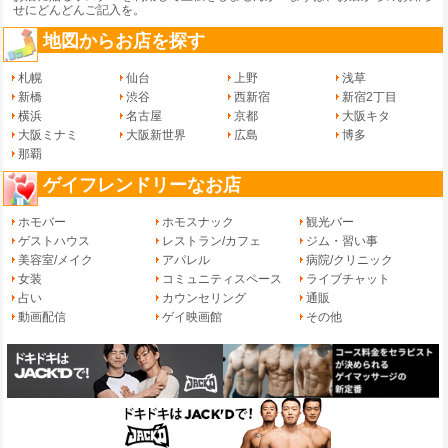
せ
にどんどんご記入を。
地図からお店を探す
札幌
仙台
上野
浅草
新橋
渋谷
西新宿
新宿2丁目
横浜
名古屋
京都
大阪キタ
大阪ミナミ
大阪新世界
広島
博多
那覇
ゲイフレンドリーなお店
ホモバー
ホモスナック
観光バー
ゲストハウス
レストラン/カフェ
ジム・習い事
美容室/メイク
アパレル
病院/クリニック
女装
コミュニティスペース
ライブチャット
占い
カウンセリング
通販
動画配信
ゲイ映画館
その他