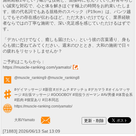
い誠実な対応で、心と体を解きほぐす極上の時間をお約束いたしま
す。彼の代名詞でもある規格外のスペック（P19cm）は、パンツ越
しでもその存在感が伝わるほど。ただ大きいだけでなく、業界経験
者ならではの丁寧な施術で、深い充足感を感じていただけるはずで
す。
「デカいだけでなく、癒しも届けたい」という彼の言葉通り、身も
心も彼に委ねてみてください。週末のひととき、大和の施術で日々
の疲れをリセットしませんか？
ご予約はこちらから：
https://muscle-ranking.com/yamato/
@muscle_ranking9
@muscle_ranking8
#ゲイマッサージ
#新宿
#ガチムチ
#マッチョ
#デカマラ
#オイルマッサ
ージ
#出張マッサージ
#GOGOBOY
#現役ラガーマン
#AV男優
#体育会系
#筋肉
#個室あり
#日本同志
https://muscle-ranking.com/yamato/
大和/Yamato
[71883] 2026/06/13 Sat 13:09