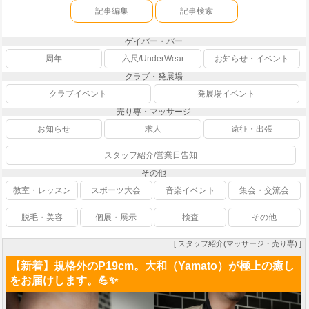
記事編集
記事検索
ゲイバー・バー
周年
六尺/UnderWear
お知らせ・イベント
クラブ・発展場
クラブイベント
発展場イベント
売り専・マッサージ
お知らせ
求人
遠征・出張
スタッフ紹介/営業日告知
その他
教室・レッスン
スポーツ大会
音楽イベント
集会・交流会
脱毛・美容
個展・展示
検査
その他
[ スタッフ紹介(マッサージ・売り専) ]
【新着】規格外のP19cm。大和（Yamato）が極上の癒し
をお届けします。💪✨