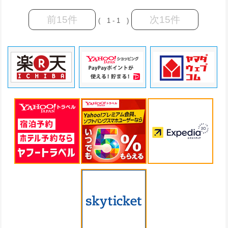
前15件
次15件
( 1 - 1 )