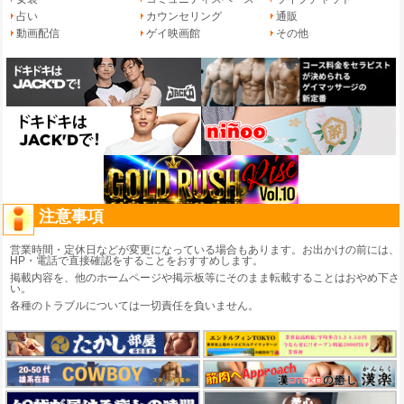
占い
カウンセリング
通販
動画配信
ゲイ映画館
その他
注意事項
営業時間・定休日などが変更になっている場合もあります。お出かけの前には、
HP・電話で直接確認をすることをおすすめします。
掲載内容を、他のホームページや掲示板等にそのまま転載することはおやめ下さ
い。
各種のトラブルについては一切責任を負いません。