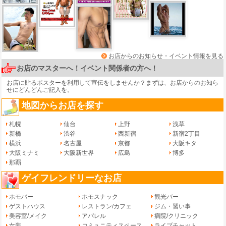
お店からのお知らせ・イベント情報を見る
お店のマスターへ！イベント関係者の方へ！
お店に貼るポスターを利用して宣伝をしませんか？まずは、
お店からのお知ら
せ
にどんどんご記入を。
地図からお店を探す
札幌
仙台
上野
浅草
新橋
渋谷
西新宿
新宿2丁目
横浜
名古屋
京都
大阪キタ
大阪ミナミ
大阪新世界
広島
博多
那覇
ゲイフレンドリーなお店
ホモバー
ホモスナック
観光バー
ゲストハウス
レストラン/カフェ
ジム・習い事
美容室/メイク
アパレル
病院/クリニック
女装
コミュニティスペース
ライブチャット