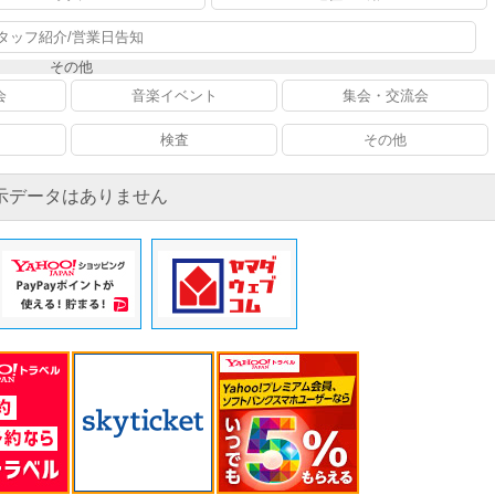
タッフ紹介/営業日告知
その他
会
音楽イベント
集会・交流会
検査
その他
示データはありません