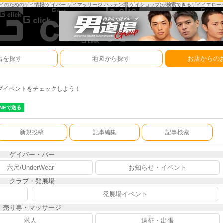
は、ゲイのためのゲイ情報(ゲイバー ゲイマッサージ ハッテン場 ゲイショップ)が検索できるゲイイエロ
店を探す
地図から探す
お店からの
ブイベントをチェックしよう！
新規投稿
記事編集
記事検索
ゲイバー・バー
六尺/UnderWear
お知らせ・イベント
クラブ・発展場
発展場イベント
売り専・マッサージ
求人
遠征・出張