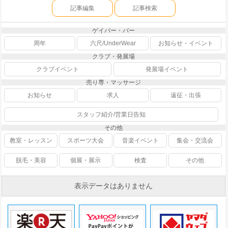
記事編集
記事検索
ゲイバー・バー
周年
六尺/UnderWear
お知らせ・イベント
クラブ・発展場
クラブイベント
発展場イベント
売り専・マッサージ
お知らせ
求人
遠征・出張
スタッフ紹介/営業日告知
その他
教室・レッスン
スポーツ大会
音楽イベント
集会・交流会
脱毛・美容
個展・展示
検査
その他
表示データはありません