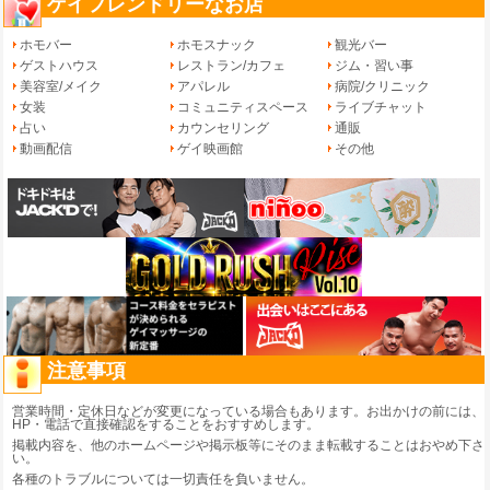
ゲイフレンドリーなお店
ホモバー
ホモスナック
観光バー
ゲストハウス
レストラン/カフェ
ジム・習い事
美容室/メイク
アパレル
病院/クリニック
女装
コミュニティスペース
ライブチャット
占い
カウンセリング
通販
動画配信
ゲイ映画館
その他
注意事項
営業時間・定休日などが変更になっている場合もあります。お出かけの前には、
HP・電話で直接確認をすることをおすすめします。
掲載内容を、他のホームページや掲示板等にそのまま転載することはおやめ下さ
い。
各種のトラブルについては一切責任を負いません。