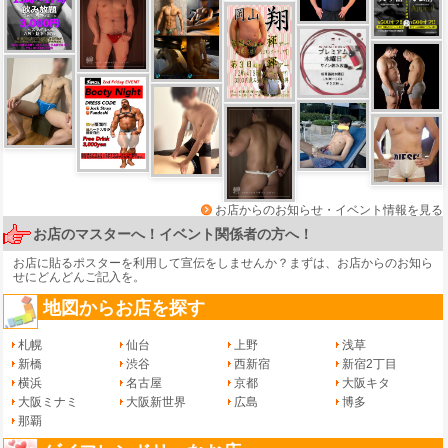
お店からのお知らせ・イベント情報を見る
お店のマスターへ！イベント関係者の方へ！
お店に貼るポスターを利用して宣伝をしませんか？まずは、
お店からのお知ら
せ
にどんどんご記入を。
地図からお店を探す
札幌
仙台
上野
浅草
新橋
渋谷
西新宿
新宿2丁目
横浜
名古屋
京都
大阪キタ
大阪ミナミ
大阪新世界
広島
博多
那覇