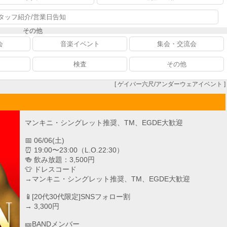
タッフ紹介/営業日告知
その他
会
音楽イベント
集会・交流会
検査
その他
[ ゲイバー六尺/アンダーウェアイベント ]
マンキニ・シングレット推奨、TM、EGDE大歓迎
📅 06/06(土)
⏰ 19:00〜23:00（L.O.22:30）
🍻 飲み放題：3,500円
👕 ドレスコード
→マンキニ・シングレット推奨、TM、EGDE大歓迎
📱[20代30代限定]SNSフォロー割
→ 3,300円
🎫BANDメンバー