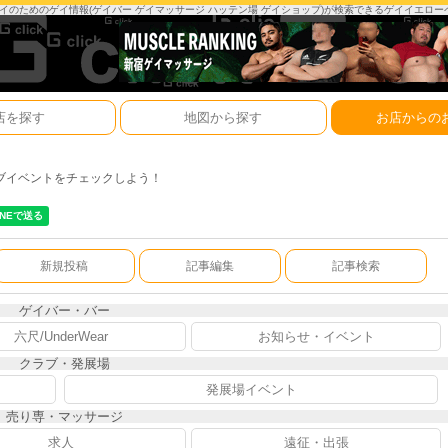
は、ゲイのためのゲイ情報(ゲイバー ゲイマッサージ ハッテン場 ゲイショップ)が検索できるゲイイエロ
店を探す
地図から探す
お店からの
ブイベントをチェックしよう！
新規投稿
記事編集
記事検索
ゲイバー・バー
六尺/UnderWear
お知らせ・イベント
クラブ・発展場
発展場イベント
売り専・マッサージ
求人
遠征・出張