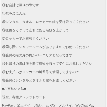
③お会計は帰りの際です
④靴を袋に入れ
⑤レンタル、タオル、ロッカーの鍵を受け取ってください
⑥暖簾をくぐって左側にある階段を上がって
⑦ロッカーでお着替えください
⑧同じ階にシャワールームがありますのでお使いください
⑨受付の階の扉の奥がバーエリアとなってます
⑩お帰りの際は服を着て荷物を持って受付にお越しください
⑩お支払いはロッカーの鍵番号で管理してますので
⑪受付にレンタルとタオルと鍵をお渡しください
■お支払い方法■
現金、各種クレジットカード
PayPay、楽天ペイ、d払い、auPAY、メルペイ、WeChat Pay、