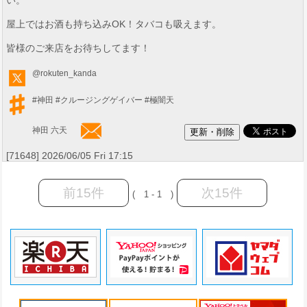
い。
屋上ではお酒も持ち込みOK！タバコも吸えます。
皆様のご来店をお待ちしてます！
@rokuten_kanda
#神田
#クルージングゲイバー
#極闇天
神田 六天
[71648] 2026/06/05 Fri 17:15
前15件
次15件
( 1 - 1 )