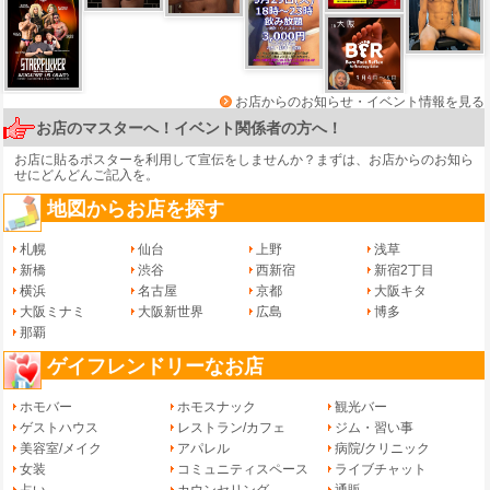
お店からのお知らせ・イベント情報を見る
お店のマスターへ！イベント関係者の方へ！
お店に貼るポスターを利用して宣伝をしませんか？まずは、
お店からのお知ら
せ
にどんどんご記入を。
地図からお店を探す
札幌
仙台
上野
浅草
新橋
渋谷
西新宿
新宿2丁目
横浜
名古屋
京都
大阪キタ
大阪ミナミ
大阪新世界
広島
博多
那覇
ゲイフレンドリーなお店
ホモバー
ホモスナック
観光バー
ゲストハウス
レストラン/カフェ
ジム・習い事
美容室/メイク
アパレル
病院/クリニック
女装
コミュニティスペース
ライブチャット
占い
カウンセリング
通販