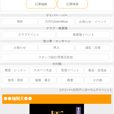
記事編集
記事検索
ゲイバー・バー
周年
六尺/UnderWear
お知らせ・イベント
クラブ・発展場
クラブイベント
発展場イベント
売り専・マッサージ
お知らせ
求人
遠征・出張
スタッフ紹介/営業日告知
その他
教室・レッスン
スポーツ大会
音楽イベント
集会・交流会
脱毛・美容
個展・展示
検査
その他
[ ゲイバー六尺/アンダーウェアイベント ]
🟣🟣極闇天🟣🟣