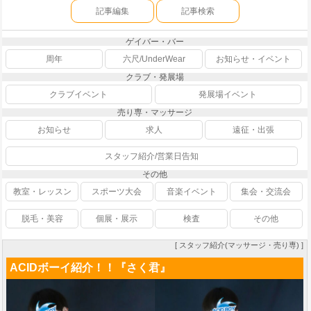
記事編集
記事検索
ゲイバー・バー
周年
六尺/UnderWear
お知らせ・イベント
クラブ・発展場
クラブイベント
発展場イベント
売り専・マッサージ
お知らせ
求人
遠征・出張
スタッフ紹介/営業日告知
その他
教室・レッスン
スポーツ大会
音楽イベント
集会・交流会
脱毛・美容
個展・展示
検査
その他
[ スタッフ紹介(マッサージ・売り専) ]
ACIDボーイ紹介！！『さく君』