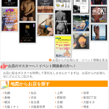
お店からのお知らせ・イベント情報を見る
お店のマスターへ！イベント関係者の方へ！
お店に貼るポスターを利用して宣伝をしませんか？まずは、
お店からのお知ら
せ
にどんどんご記入を。
地図からお店を探す
札幌
仙台
上野
浅草
新橋
渋谷
西新宿
新宿2丁目
横浜
名古屋
京都
大阪キタ
大阪ミナミ
大阪新世界
広島
博多