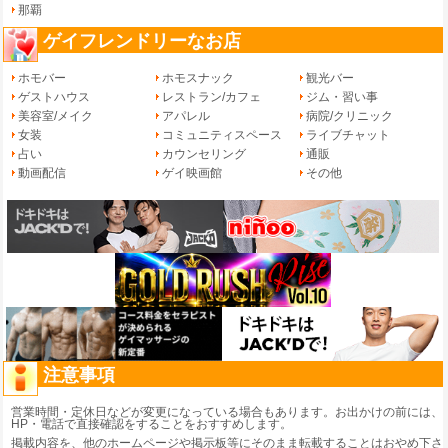
那覇
ゲイフレンドリーなお店
ホモバー
ホモスナック
観光バー
ゲストハウス
レストラン/カフェ
ジム・習い事
美容室/メイク
アパレル
病院/クリニック
女装
コミュニティスペース
ライブチャット
占い
カウンセリング
通販
動画配信
ゲイ映画館
その他
注意事項
営業時間・定休日などが変更になっている場合もあります。お出かけの前には、
HP・電話で直接確認をすることをおすすめします。
掲載内容を、他のホームページや掲示板等にそのまま転載することはおやめ下さ