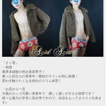
『さく君』
・特徴
業界未経験の色白美容男子！
整った顔立ちの美青年！横顔のラインが特に綺麗！
思わず触りたくなる色白のスリム体型！
・お店から一言
今風のカッコ可愛い美青年で、優しく接しやすさが抜群です！
様々な魅力が非常に高水準ですので、自信をもってオススメ出来ま
す♪