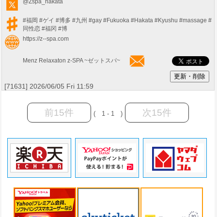
@Zspa_hakata
#福岡
#ゲイ
#博多
#九州
#gay
#Fukuoka
#Hakata
#Kyushu
#massage
#
同性恋
#福冈
#博
https://z--spa.com
Menz Relaxaton z-SPA ~ゼットスパ~
[71631] 2026/06/05 Fri 11:59
前15件
次15件
( 1 - 1 )