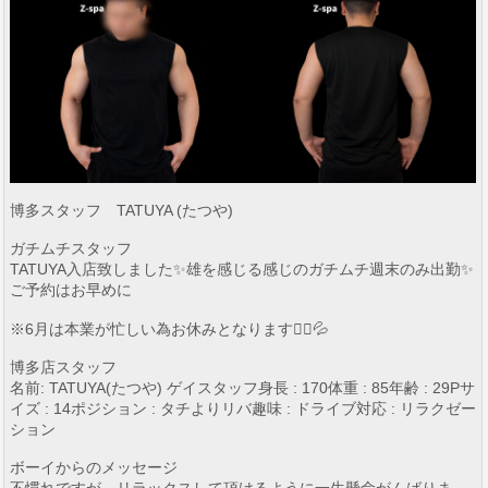
博多スタッフ TATUYA (たつや)
ガチムチスタッフ
TATUYA入店致しました✨雄を感じる感じのガチムチ週末のみ出勤✨
ご予約はお早めに
※6月は本業が忙しい為お休みとなります🙇‍♂️💦
博多店スタッフ
名前: TATUYA(たつや) ゲイスタッフ身長 : 170体重 : 85年齢 : 29Pサ
イズ : 14ポジション : タチよりリバ趣味 : ドライブ対応 : リラクゼー
ション
ボーイからのメッセージ