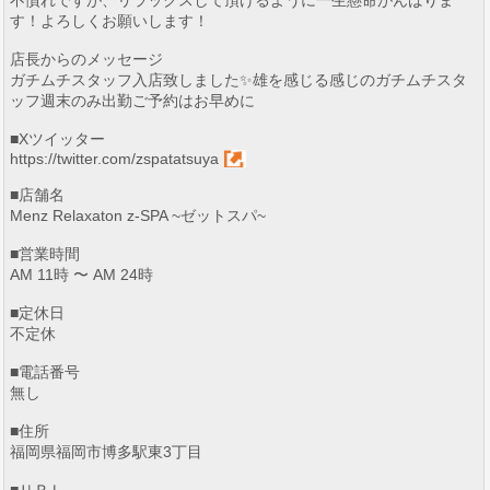
不慣れですが、リラックスして頂けるように一生懸命がんばりま
す！よろしくお願いします！
店長からのメッセージ
ガチムチスタッフ入店致しました✨雄を感じる感じのガチムチスタ
ッフ週末のみ出勤ご予約はお早めに
■Xツイッター
https://twitter.com/zspatatsuya
■店舗名
Menz Relaxaton z-SPA ~ゼットスパ~
■営業時間
AM 11時 〜 AM 24時
■定休日
不定休
■電話番号
無し
■住所
福岡県福岡市博多駅東3丁目