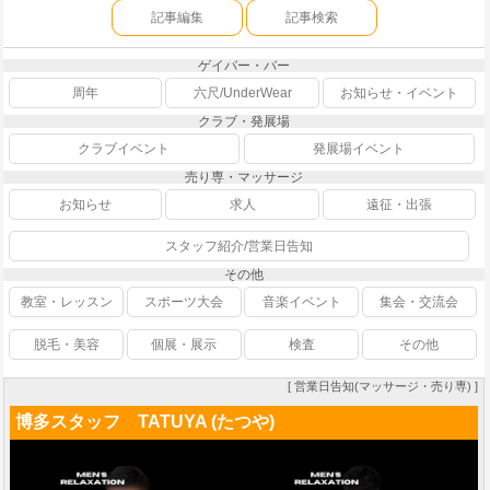
記事編集
記事検索
ゲイバー・バー
周年
六尺/UnderWear
お知らせ・イベント
クラブ・発展場
クラブイベント
発展場イベント
売り専・マッサージ
お知らせ
求人
遠征・出張
スタッフ紹介/営業日告知
その他
教室・レッスン
スポーツ大会
音楽イベント
集会・交流会
脱毛・美容
個展・展示
検査
その他
[ 営業日告知(マッサージ・売り専) ]
博多スタッフ TATUYA (たつや)