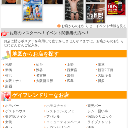
お店からのお知らせ・イベント情報を見る
お店のマスターへ！イベント関係者の方へ！
お店に貼るポスターを利用して宣伝をしませんか？まずは、
お店からのお知ら
せ
にどんどんご記入を。
地図からお店を探す
札幌
仙台
上野
浅草
新橋
渋谷
西新宿
新宿2丁目
横浜
名古屋
京都
大阪キタ
大阪ミナミ
大阪新世界
広島
博多
那覇
ゲイフレンドリーなお店
ホモバー
ホモスナック
観光バー
ゲストハウス
レストラン/カフェ
ジム・習い事
美容室/メイク
アパレル
病院/クリニック
女装
コミュニティスペース
ライブチャット
占い
カウンセリング
通販