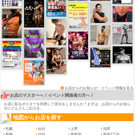
お店からのお知らせ・イベント情報を見る
お店のマスターへ！イベント関係者の方へ！
お店に貼るポスターを利用して宣伝をしませんか？まずは、
お店からのお知ら
せ
にどんどんご記入を。
地図からお店を探す
札幌
仙台
上野
浅草
新橋
渋谷
西新宿
新宿2丁目