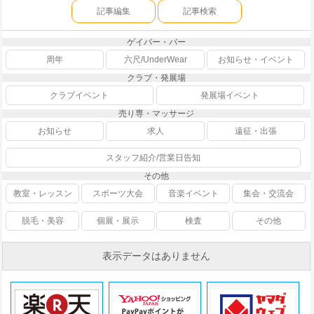
記事編集
記事検索
ゲイバー・バー
周年
六尺/UnderWear
お知らせ・イベント
クラブ・発展場
クラブイベント
発展場イベント
売り専・マッサージ
お知らせ
求人
遠征・出張
スタッフ紹介/営業日告知
その他
教室・レッスン
スポーツ大会
音楽イベント
集会・交流会
脱毛・美容
個展・展示
検査
その他
表示データはありません