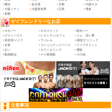
横浜
名古屋
京都
大阪キタ
大阪ミナミ
大阪新世界
広島
博多
那覇
ゲイフレンドリーなお店
ホモバー
ホモスナック
観光バー
ゲストハウス
レストラン/カフェ
ジム・習い事
美容室/メイク
アパレル
病院/クリニック
女装
コミュニティスペース
ライブチャット
占い
カウンセリング
通販
動画配信
ゲイ映画館
その他
注意事項