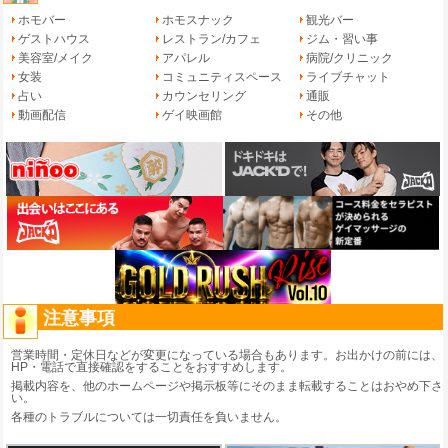
ホモバー
ホモスナック
観光バー
ゲストハウス
レストラン/カフェ
ジム・習い事
美容室/メイク
アパレル
病院/クリニック
女装
コミュニティスペース
ライブチャット
占い
カウンセリング
通販
動画配信
ゲイ映画館
その他
注意事項
営業時間・定休日などが変更になっている場合もあります。お出かけの前には、
HP・電話で直接確認をすることをおすすめします。
掲載内容を、他のホームページや掲示板等にそのまま転載することはおやめ下さ
い。
各種のトラブルについては一切責任を負いません。