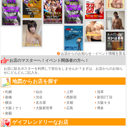
お店からのお知らせ・イベント情報を見る
お店のマスターへ！イベント関係者の方へ！
お店に貼るポスターを利用して宣伝をしませんか？まずは、
お店からのお知ら
せ
にどんどんご記入を。
地図からお店を探す
札幌
仙台
上野
浅草
新橋
渋谷
西新宿
新宿2丁目
横浜
名古屋
京都
大阪キタ
大阪ミナミ
大阪新世界
広島
博多
那覇
ゲイフレンドリーなお店