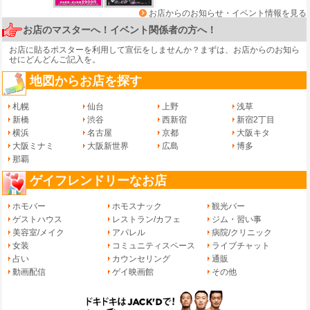
お店からのお知らせ・イベント情報を見る
お店のマスターへ！イベント関係者の方へ！
お店に貼るポスターを利用して宣伝をしませんか？まずは、
お店からのお知ら
せ
にどんどんご記入を。
地図からお店を探す
札幌
仙台
上野
浅草
新橋
渋谷
西新宿
新宿2丁目
横浜
名古屋
京都
大阪キタ
大阪ミナミ
大阪新世界
広島
博多
那覇
ゲイフレンドリーなお店
ホモバー
ホモスナック
観光バー
ゲストハウス
レストラン/カフェ
ジム・習い事
美容室/メイク
アパレル
病院/クリニック
女装
コミュニティスペース
ライブチャット
占い
カウンセリング
通販
動画配信
ゲイ映画館
その他