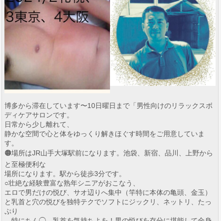
博多から滞在しています〜10日曜日まで「男性向けのリラックスボ
ディケアサロンです。
日常から少し離れて、
静かな空間で心と体をゆっくり解きほぐす時間をご用意していま
す。
🟠場所はJR山手大塚駅前になります。池袋、新宿、品川、上野から
と至極便利な
場所になります。駅から徒歩3分です。
○壮絶な経験豊富な熟年シニアがおこなう、
エロで男だけの悦び、サオ辺りへ集中（竿特に本体の亀頭、金玉）
と乳首と穴の悦びを独特テクでソフトにジックリ、ネットリ、たっ
ぷり
、特にちん◯、乳首を気持ちよを！男の悦びを存分に堪能して全身