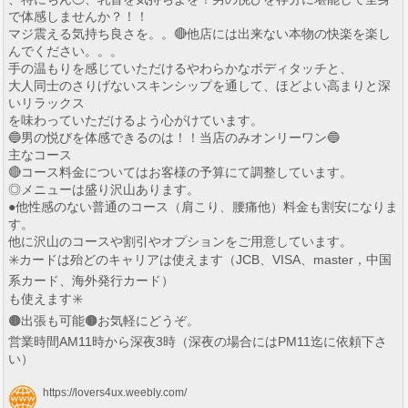
で体感しませんか？！！
マジ震える気持ち良さを。。🔴他店には出来ない本物の快楽を楽し
んでください。。。
手の温もりを感じていただけるやわらかなボディタッチと、
大人同士のさりげないスキンシップを通して、ほどよい高まりと深
いリラックス
を味わっていただけるよう心がけています。
🔵男の悦びを体感できるのは！！当店のみオンリーワン🔵
主なコース
🔴コース料金についてはお客様の予算にて調整しています。
◎メニューは盛り沢山あります。
●他性感のない普通のコース（肩こり、腰痛他）料金も割安になりま
す。
他に沢山のコースや割引やオプションをご用意しています。
✳️カードは殆どのキャリアは使えます（JCB、VISA、master，中国
系カード、海外発行カード）
も使えます✳️
🟤出張も可能🟤お気軽にどうぞ。
営業時間AM11時から深夜3時（深夜の場合にはPM11迄に依頼下さ
い）
https://lovers4ux.weebly.com/