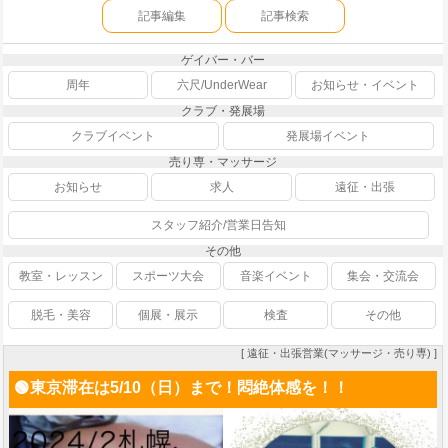
記事編集
記事検索
ゲイバー・バー
周年
六尺/UnderWear
お知らせ・イベント
クラブ・発展場
クラブイベント
発展場イベント
売り専・マッサージ
お知らせ
求人
遠征・出張
スタッフ紹介/営業日告知
その他
教室・レッスン
スポーツ大会
音楽イベント
集会・交流会
脱毛・美容
個展・展示
検査
その他
[ 遠征・出張営業(マッサージ・売り専) ]
🟢東京滞在は5/10（日）まで！悶絶体感を！！