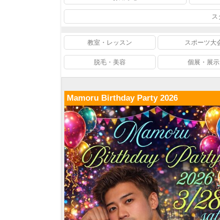
ス
教室・レッスン
スポーツ大
脱毛・美容
個展・展示
Mamoru Birthday Party 2026