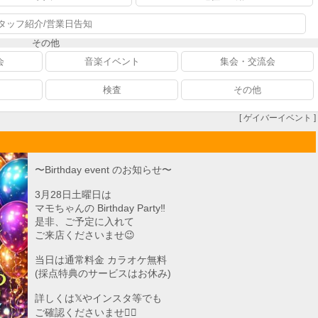
タッフ紹介/営業日告知
その他
会
音楽イベント
集会・交流会
検査
その他
[ ゲイバーイベント ]
〜Birthday event のお知らせ〜
3月28日土曜日は
マモちゃんの Birthday Party‼︎
是非、ご予定に入れて
ご来店くださいませ😉
当日は通常料金 カラオケ無料
(採点特典のサービスはお休み)
詳しくは𝕏やインスタ等でも
ご確認くださいませ🙇‍♂️