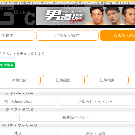
は、ゲイのためのゲイ情報(ゲイバー ゲイマッサージ ハッテン場 ゲイショップ)が検索できるゲイイエロ
店を探す
地図から探す
お店からの
ブイベントをチェックしよう！
新規投稿
記事編集
記事検索
ゲイバー・バー
六尺/UnderWear
お知らせ・イベント
クラブ・発展場
発展場イベント
売り専・マッサージ
求人
遠征・出張