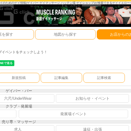
は、ゲイのためのゲイ情報(ゲイバー ゲイマッサージ ハッテン場 ゲイショップ)が検索できるゲイイエロ
店を探す
地図から探す
お店からの
ブイベントをチェックしよう！
新規投稿
記事編集
記事検索
ゲイバー・バー
六尺/UnderWear
お知らせ・イベント
クラブ・発展場
発展場イベント
売り専・マッサージ
求人
遠征・出張