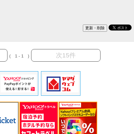
次15件
( 1 - 1 )