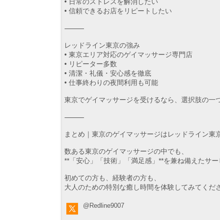
• 日常のストレスを解消したい
• 信頼できるお店をリピートしたい
⸻
レッドライン東京の強み
• 東京エリア対応のゲイマッサージ専門店
• リピーター多数
• 清潔・礼儀・安心感を徹底
• 仕事終わりの夜間利用も可能
東京でゲイマッサージを受けるなら、選択肢の一
⸻
まとめ｜東京のゲイマッサージはレッドライン東
数ある東京のゲイマッサージの中でも、
**「安心」「技術」「満足感」**を兼ね備えたサ
初めての方も、経験者の方も、
大人のための特別な癒し時間を体験してみてくだ
@Redline9007