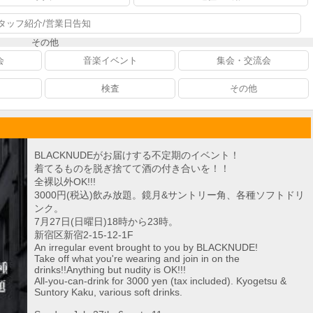
タッフ紹介/営業日告知
その他
会
音楽イベント
集会・交流会
検査
その他
BLACKNUDEがお届けする不定期のイベント！
着てるものを脱ぎ捨てて酒の付き合いを！！
全裸以外OK!!!
3000円(税込)飲み放題。鏡月&サントリー角、各種ソフトドリ
ンク。
7月27日(日曜日)18時から23時。
新宿区新宿2-15-12-1F
An irregular event brought to you by BLACKNUDE!
Take off what you're wearing and join in on the
drinks!!Anything but nudity is OK!!!
All-you-can-drink for 3000 yen (tax included). Kyogetsu &
Suntory Kaku, various soft drinks.