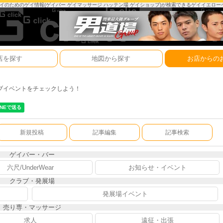
は、ゲイのためのゲイ情報(ゲイバー ゲイマッサージ ハッテン場 ゲイショップ)が検索できるゲイイエロ
店を探す
地図から探す
お店からの
ブイベントをチェックしよう！
新規投稿
記事編集
記事検索
ゲイバー・バー
六尺/UnderWear
お知らせ・イベント
クラブ・発展場
発展場イベント
売り専・マッサージ
求人
遠征・出張