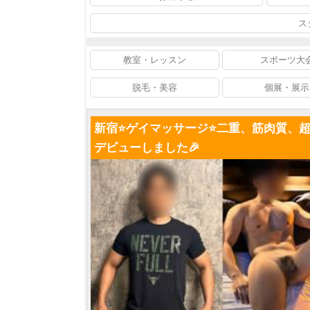
ス
教室・レッスン
スポーツ大
脱毛・美容
個展・展示
新宿⭐️ゲイマッサージ⭐️二重、筋肉質、超爽
デビューしました🎉