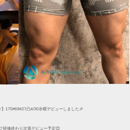
0#69#27凸4/30水曜デビューしました🎉
フ研修終わり次第デビュー予定😊