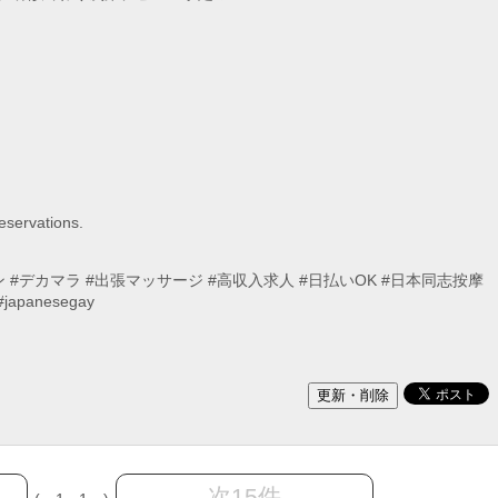
servations.
ン #デカマラ #出張マッサージ #高収入求人 #日払いOK #日本同志按摩
panesegay
次15件