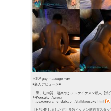
⭐️本格gay massage +α⭐️
■新人デビュー🎉■
二重、筋肉質、超爽やかノンケイケメン新人【浩介】17
@Kousuke_Aurora
https://auroramenslab.com/staff/kousuke.html
【HP公開しました🎊】多数イケメン筋肉質スタッ