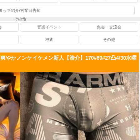
タッフ紹介/営業日告知
その他
会
音楽イベント
集会・交流会
検査
その他
やかノンケイケメン新人【浩介】170#69#27凸4/30水曜