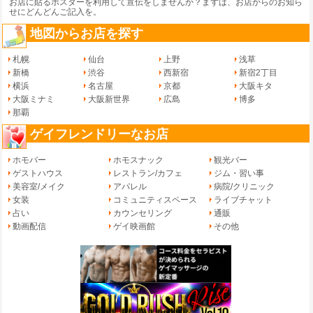
お店に貼るポスターを利用して宣伝をしませんか？まずは、
お店からのお知ら
せ
にどんどんご記入を。
地図からお店を探す
札幌
仙台
上野
浅草
新橋
渋谷
西新宿
新宿2丁目
横浜
名古屋
京都
大阪キタ
大阪ミナミ
大阪新世界
広島
博多
那覇
ゲイフレンドリーなお店
ホモバー
ホモスナック
観光バー
ゲストハウス
レストラン/カフェ
ジム・習い事
美容室/メイク
アパレル
病院/クリニック
女装
コミュニティスペース
ライブチャット
占い
カウンセリング
通販
動画配信
ゲイ映画館
その他