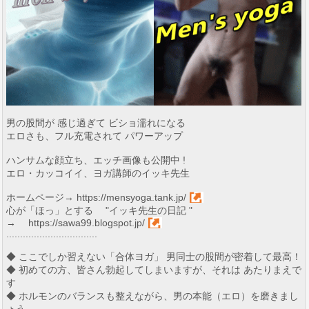
男の股間が 感じ過ぎて ビショ濡れになる
エロさも、フル充電されて パワーアップ
ハンサムな顔立ち、エッチ画像も公開中 !
エロ・カッコイイ、ヨガ講師のイッキ先生
ホームページ→
https://mensyoga.tank.jp/
心が「ほっ」とする "イッキ先生の日記 "
→
https://sawa99.blogspot.jp/
.................................
◆ ここでしか習えない「合体ヨガ」 男同士の股間が密着して最高！
◆ 初めての方、皆さん勃起してしまいますが、それは あたりまえで
す
◆ ホルモンのバランスも整えながら、男の本能（エロ）を磨きまし