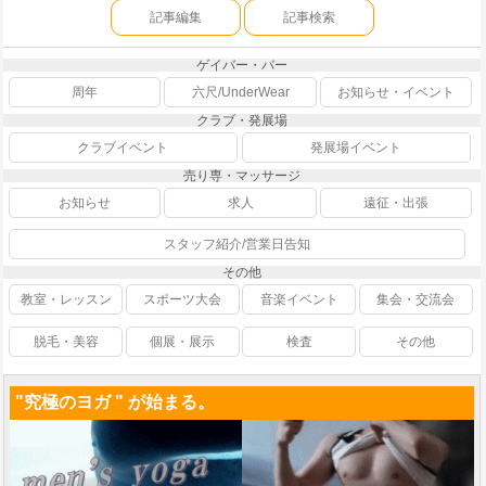
記事編集
記事検索
ゲイバー・バー
周年
六尺/UnderWear
お知らせ・イベント
クラブ・発展場
クラブイベント
発展場イベント
売り専・マッサージ
お知らせ
求人
遠征・出張
スタッフ紹介/営業日告知
その他
教室・レッスン
スポーツ大会
音楽イベント
集会・交流会
脱毛・美容
個展・展示
検査
その他
"究極のヨガ " が始まる。