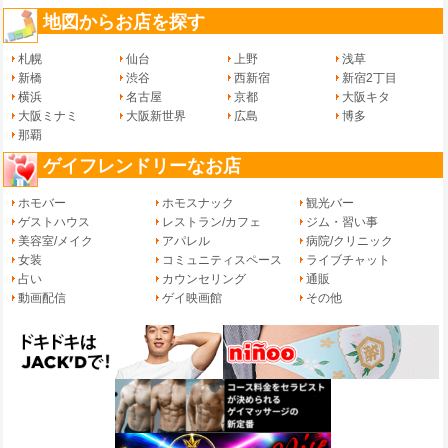
地図からお店を探す
札幌
仙台
上野
浅草
新橋
渋谷
西新宿
新宿2丁目
横浜
名古屋
京都
大阪キタ
大阪ミナミ
大阪新世界
広島
博多
那覇
ゲイフレンドリーなお店
ホモバー
ホモスナック
観光バー
ゲストハウス
レストラン/カフェ
ジム・習い事
美容室/メイク
アパレル
病院/クリニック
女装
コミュニティスペース
ライブチャット
占い
カウンセリング
通販
動画配信
ゲイ映画館
その他