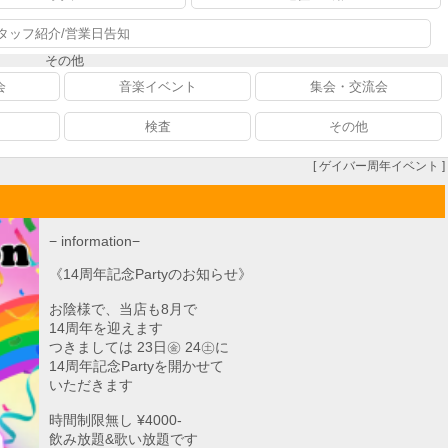
タッフ紹介/営業日告知
その他
会
音楽イベント
集会・交流会
検査
その他
[ ゲイバー周年イベント ]
− information−
《14周年記念Partyのお知らせ》
お陰様で、当店も8月で
14周年を迎えます
つきましては 23日㊎ 24㊏に
14周年記念Partyを開かせて
いただきます
時間制限無し ¥4000-
飲み放題&歌い放題です