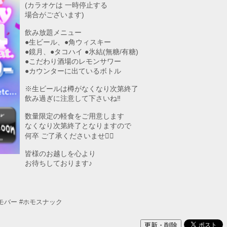
(カラオケは 一時停止する
場合がございます)
飲み放題メニュー
●生ビール、●角ウィスキー
●鏡月、●タコハイ ●氷結(無糖/有糖)
●こだわり酒場のレモンサワー
●カウンターに出ているボトル
※生ビールは樽がなくなり次第終了
飲み過ぎに注意して下さいね‼︎
数量限定の軽食をご用意します
なくなり次第終了となりますので
何卒 ご了承くださいませ🙇‍♂️
皆様のお越しを心より
お待ちしております♪
モバー
#ホモスナック