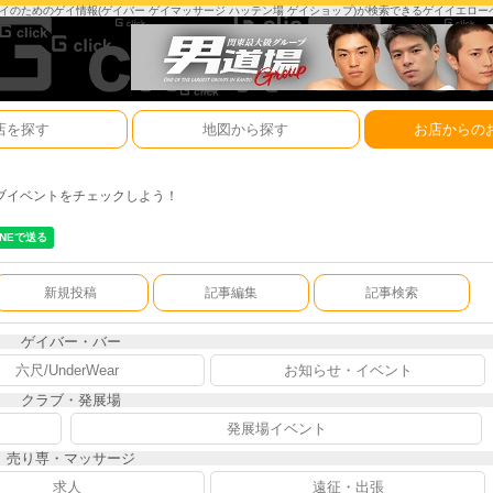
は、ゲイのためのゲイ情報(ゲイバー ゲイマッサージ ハッテン場 ゲイショップ)が検索できるゲイイエロ
店を探す
地図から探す
お店からの
ブイベントをチェックしよう！
新規投稿
記事編集
記事検索
ゲイバー・バー
六尺/UnderWear
お知らせ・イベント
クラブ・発展場
発展場イベント
売り専・マッサージ
求人
遠征・出張