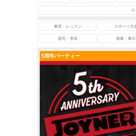
ス
教室・レッスン
スポーツ大
脱毛・美容
個展・展示
5周年パーティー