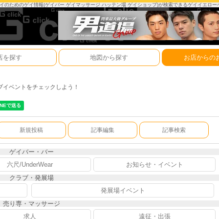
は、ゲイのためのゲイ情報(ゲイバー ゲイマッサージ ハッテン場 ゲイショップ)が検索できるゲイイエロ
店を探す
地図から探す
お店からの
ブイベントをチェックしよう！
新規投稿
記事編集
記事検索
ゲイバー・バー
六尺/UnderWear
お知らせ・イベント
クラブ・発展場
発展場イベント
売り専・マッサージ
求人
遠征・出張