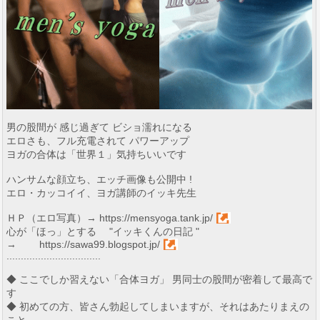
男の股間が 感じ過ぎて ビショ濡れになる
エロさも、フル充電されて パワーアップ
ヨガの合体は「世界１」気持ちいいです
ハンサムな顔立ち、エッチ画像も公開中 !
エロ・カッコイイ、ヨガ講師のイッキ先生
ＨＰ（エロ写真）→
https://mensyoga.tank.jp/
心が「ほっ」とする "イッキくんの日記 "
→
https://sawa99.blogspot.jp/
.................................
◆ ここでしか習えない「合体ヨガ」 男同士の股間が密着して最高で
す
◆ 初めての方、皆さん勃起してしまいますが、それはあたりまえの