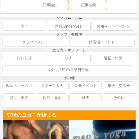
記事編集
記事検索
ゲイバー・バー
周年
六尺/UnderWear
お知らせ・イベント
クラブ・発展場
クラブイベント
発展場イベント
売り専・マッサージ
お知らせ
求人
遠征・出張
スタッフ紹介/営業日告知
その他
教室・レッスン
スポーツ大会
音楽イベント
集会・交流会
脱毛・美容
個展・展示
検査
その他
"究極のヨガ " が始まる。