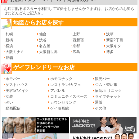
お店に貼るポスターを利用して宣伝をしませんか？まずは、
お店からのお知ら
せ
にどんどんご記入を。
地図からお店を探す
札幌
仙台
上野
浅草
新橋
渋谷
西新宿
新宿2丁目
横浜
名古屋
京都
大阪キタ
大阪ミナミ
大阪新世界
広島
博多
那覇
ゲイフレンドリーなお店
ホモバー
ホモスナック
観光バー
ゲストハウス
レストラン/カフェ
ジム・習い事
美容室/メイク
アパレル
病院/クリニック
女装
コミュニティスペース
ライブチャット
占い
カウンセリング
通販
動画配信
ゲイ映画館
その他