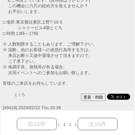
この機会に六尺の絞め方を覚えませんか？
お手伝いします。
□ 場所:東京都台東区上野7-10-5
シャトービル4階とぐろ
□ 時間:13時～17時
※ 人数制限することもあります、ご理解下さい。
※ 泥酔、他のお客様への迷惑行為等する方は、
来店お断り又途中退場させて頂きますので、
ご了承下さい。
※ 体調不良、発熱等が有る場合、
次回イベントへのご参加をお願い致します。
皆様のご来店をお待ちしています。
とぐろ
[49418] 2024/02/22 Thu 10:38
前15件
次15件
( 1 - 1 )