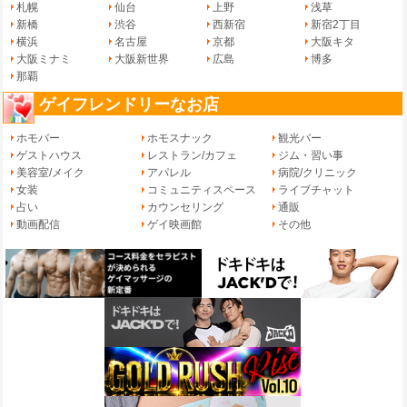
札幌
仙台
上野
浅草
新橋
渋谷
西新宿
新宿2丁目
横浜
名古屋
京都
大阪キタ
大阪ミナミ
大阪新世界
広島
博多
那覇
ゲイフレンドリーなお店
ホモバー
ホモスナック
観光バー
ゲストハウス
レストラン/カフェ
ジム・習い事
美容室/メイク
アパレル
病院/クリニック
女装
コミュニティスペース
ライブチャット
占い
カウンセリング
通販
動画配信
ゲイ映画館
その他