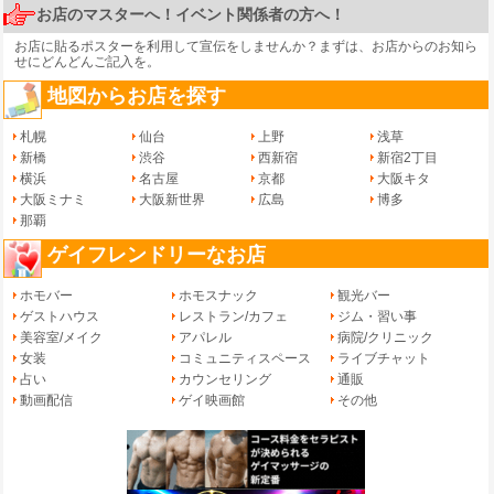
お店のマスターへ！イベント関係者の方へ！
お店に貼るポスターを利用して宣伝をしませんか？まずは、
お店からのお知ら
せ
にどんどんご記入を。
地図からお店を探す
札幌
仙台
上野
浅草
新橋
渋谷
西新宿
新宿2丁目
横浜
名古屋
京都
大阪キタ
大阪ミナミ
大阪新世界
広島
博多
那覇
ゲイフレンドリーなお店
ホモバー
ホモスナック
観光バー
ゲストハウス
レストラン/カフェ
ジム・習い事
美容室/メイク
アパレル
病院/クリニック
女装
コミュニティスペース
ライブチャット
占い
カウンセリング
通販
動画配信
ゲイ映画館
その他