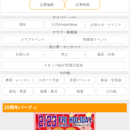
記事編集
記事検索
ゲイバー・バー
周年
六尺/UnderWear
お知らせ・イベント
クラブ・発展場
クラブイベント
発展場イベント
売り専・マッサージ
お知らせ
求人
遠征・出張
スタッフ紹介/営業日告知
その他
教室・レッスン
スポーツ大会
音楽イベント
集会・交流会
脱毛・美容
個展・展示
検査
その他
29周年パーティ