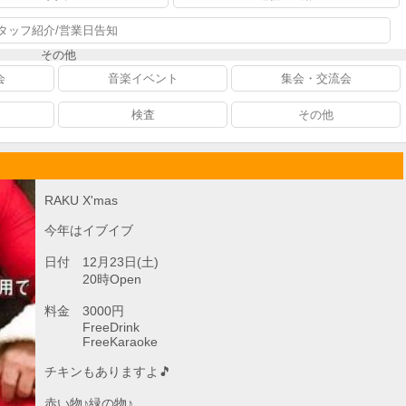
タッフ紹介/営業日告知
その他
会
音楽イベント
集会・交流会
検査
その他
RAKU X'mas
今年はイブイブ
日付 12月23日(土)
20時Open
料金 3000円
FreeDrink
FreeKaraoke
チキンもありますよ🎵
赤い物♪緑の物♪