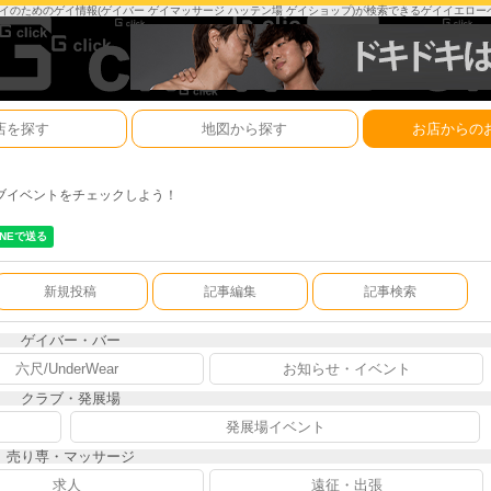
は、ゲイのためのゲイ情報(ゲイバー ゲイマッサージ ハッテン場 ゲイショップ)が検索できるゲイイエロ
店を探す
地図から探す
お店からの
ブイベントをチェックしよう！
新規投稿
記事編集
記事検索
ゲイバー・バー
六尺/UnderWear
お知らせ・イベント
クラブ・発展場
発展場イベント
売り専・マッサージ
求人
遠征・出張