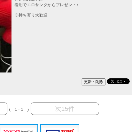
着用でエロサンタからプレゼント♪
※持ち寄り大歓迎
次15件
( 1 - 1 )