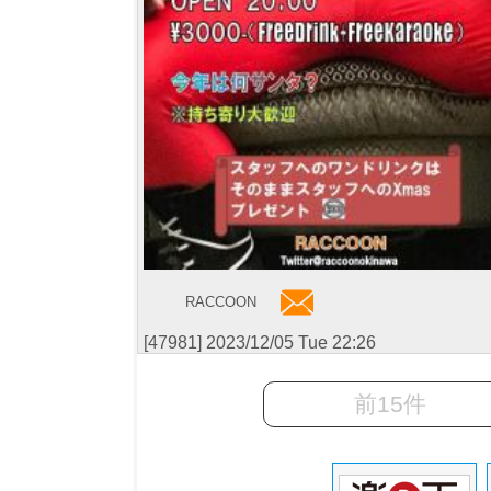
RACCOON
[47981] 2023/12/05 Tue 22:26
前15件