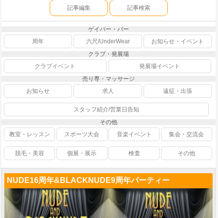
記事編集
記事検索
ゲイバー・バー
周年
六尺/UnderWear
お知らせ・イベント
クラブ・発展場
クラブイベント
発展場イベント
売り専・マッサージ
お知らせ
求人
遠征・出張
スタッフ紹介/営業日告知
その他
教室・レッスン
スポーツ大会
音楽イベント
集会・交流会
脱毛・美容
個展・展示
検査
その他
NUDE16周年&BLACKNUDE9周年パーティー