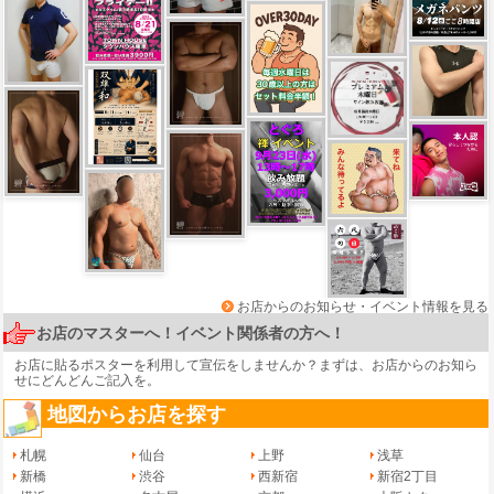
お店からのお知らせ・イベント情報を見る
お店のマスターへ！イベント関係者の方へ！
お店に貼るポスターを利用して宣伝をしませんか？まずは、
お店からのお知ら
せ
にどんどんご記入を。
地図からお店を探す
札幌
仙台
上野
浅草
新橋
渋谷
西新宿
新宿2丁目