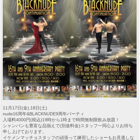
11月17日(金),18日(土)
nude16周年&BLACKNUDE9周年パーティ
入場料4000円(税込)19時から1時まで時間無制限飲み放題！
シャンパンも豊富な品揃えで(別途料金)スタッフ一同心よりお待ち
申し上げております。
イケメンマッチョスタッフの頑張って練習したショーもお見逃しな