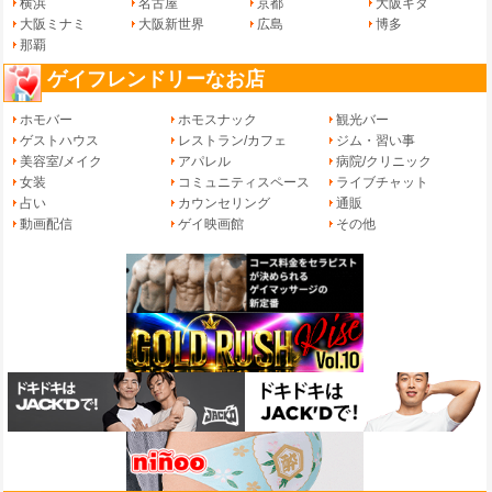
横浜
名古屋
京都
大阪キタ
大阪ミナミ
大阪新世界
広島
博多
那覇
ゲイフレンドリーなお店
ホモバー
ホモスナック
観光バー
ゲストハウス
レストラン/カフェ
ジム・習い事
美容室/メイク
アパレル
病院/クリニック
女装
コミュニティスペース
ライブチャット
占い
カウンセリング
通販
動画配信
ゲイ映画館
その他