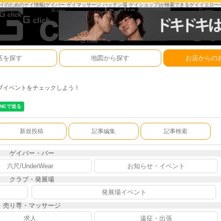
は、ゲイのためのゲイ情報(ゲイバー ゲイマッサージ ハッテン場 ゲイショップ)が検索できるゲイイエロ
店を探す
地図から探す
お店からの
ブイベントをチェックしよう！
新規投稿
記事編集
記事検索
ゲイバー・バー
六尺/UnderWear
お知らせ・イベント
クラブ・発展場
発展場イベント
売り専・マッサージ
求人
遠征・出張