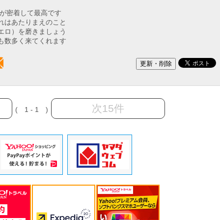
間が密着して最高です
れはあたりまえのこと
エロ）を磨きましょう
も数多く来てくれます
次15件
( 1 - 1 )