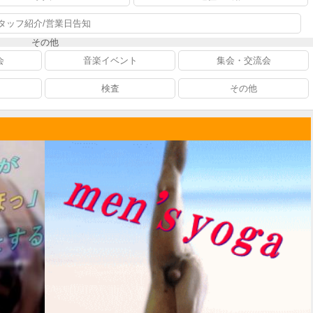
タッフ紹介/営業日告知
その他
会
音楽イベント
集会・交流会
検査
その他