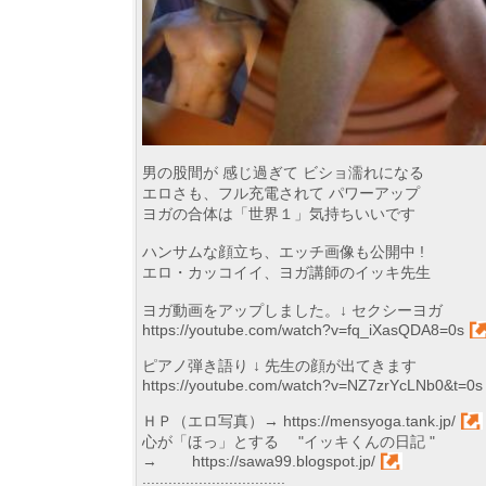
男の股間が 感じ過ぎて ビショ濡れになる
エロさも、フル充電されて パワーアップ
ヨガの合体は「世界１」気持ちいいです
ハンサムな顔立ち、エッチ画像も公開中 !
エロ・カッコイイ、ヨガ講師のイッキ先生
ヨガ動画をアップしました。↓ セクシーヨガ
https://youtube.com/watch?v=fq_iXasQDA8=0s
ピアノ弾き語り ↓ 先生の顔が出てきます
https://youtube.com/watch?v=NZ7zrYcLNb0&t=0s
ＨＰ（エロ写真）→
https://mensyoga.tank.jp/
心が「ほっ」とする "イッキくんの日記 "
→
https://sawa99.blogspot.jp/
.................................