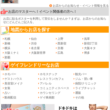
お店からのお知らせ・イベント情報を見る
お店のマスターへ！イベント関係者の方へ！
お店に貼るポスターを利用して宣伝をしませんか？まずは、
お店からのお知ら
せ
にどんどんご記入を。
地図からお店を探す
札幌
仙台
上野
浅草
新橋
渋谷
西新宿
新宿2丁目
横浜
名古屋
京都
大阪キタ
大阪ミナミ
大阪新世界
広島
博多
那覇
ゲイフレンドリーなお店
ホモバー
ホモスナック
観光バー
ゲストハウス
レストラン/カフェ
ジム・習い事
美容室/メイク
アパレル
病院/クリニック
女装
コミュニティスペース
ライブチャット
占い
カウンセリング
通販
動画配信
ゲイ映画館
その他