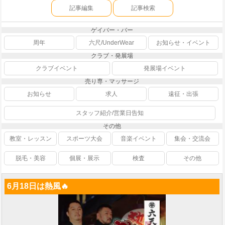
記事編集
記事検索
ゲイバー・バー
周年
六尺/UnderWear
お知らせ・イベント
クラブ・発展場
クラブイベント
発展場イベント
売り専・マッサージ
お知らせ
求人
遠征・出張
スタッフ紹介/営業日告知
その他
教室・レッスン
スポーツ大会
音楽イベント
集会・交流会
脱毛・美容
個展・展示
検査
その他
6月18日は熱風🔥