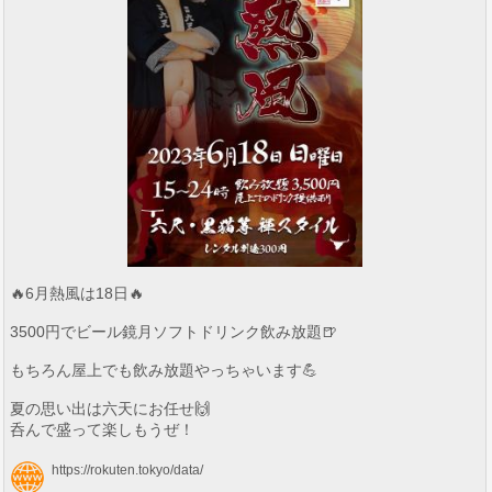
🔥6月熱風は18日🔥
3500円でビール鏡月ソフトドリンク飲み放題🍺
もちろん屋上でも飲み放題やっちゃいます💪
夏の思い出は六天にお任せ🙌
呑んで盛って楽しもうぜ！
https://rokuten.tokyo/data/