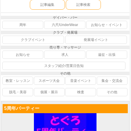
記事編集
記事検索
ゲイバー・バー
周年
六尺/UnderWear
お知らせ・イベント
クラブ・発展場
クラブイベント
発展場イベント
売り専・マッサージ
お知らせ
求人
遠征・出張
スタッフ紹介/営業日告知
その他
教室・レッスン
スポーツ大会
音楽イベント
集会・交流会
脱毛・美容
個展・展示
検査
その他
5周年パーティー