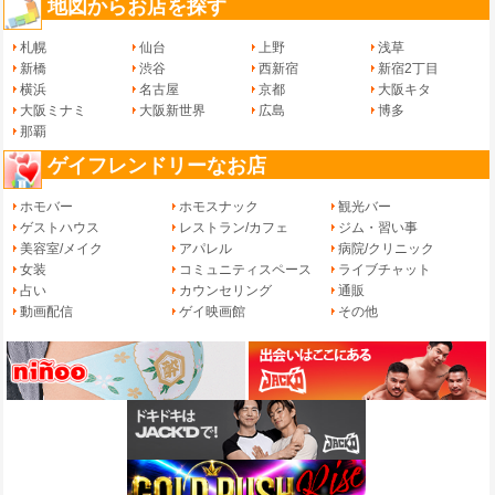
地図からお店を探す
札幌
仙台
上野
浅草
新橋
渋谷
西新宿
新宿2丁目
横浜
名古屋
京都
大阪キタ
大阪ミナミ
大阪新世界
広島
博多
那覇
ゲイフレンドリーなお店
ホモバー
ホモスナック
観光バー
ゲストハウス
レストラン/カフェ
ジム・習い事
美容室/メイク
アパレル
病院/クリニック
女装
コミュニティスペース
ライブチャット
占い
カウンセリング
通販
動画配信
ゲイ映画館
その他