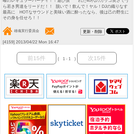
曜のレギュラーパーティ！！遊び慣 れた40代のカッコ良さでう
ら若き男達をリードだ！！ 脱いで！飲んで！ヤル！DJの織りなす
最高に HOTなサウンドと美味い酒に酔ったなら、後は己の野生に
その身を任せろ！！
雄魂実行委員会
[4159] 2013/04/22 Mon 16:47
前15件
次15件
( 1 - 1 )