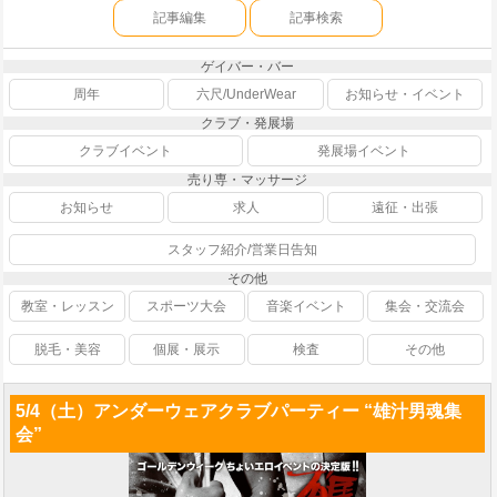
記事編集
記事検索
ゲイバー・バー
周年
六尺/UnderWear
お知らせ・イベント
クラブ・発展場
クラブイベント
発展場イベント
売り専・マッサージ
お知らせ
求人
遠征・出張
スタッフ紹介/営業日告知
その他
教室・レッスン
スポーツ大会
音楽イベント
集会・交流会
脱毛・美容
個展・展示
検査
その他
5/4（土）アンダーウェアクラブパーティー “雄汁男魂集
会”