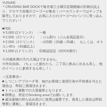
YUSUKE
＊CRUISING BAR DOCKで毎月第三土曜日定期開催の巨根伝説よ
り、デカマラ自慢のゴーゴーが集合！バーカウンターではチップを
販売しておりますので、お気に入りのゴーゴーのパンツに突っ込ん
でください！
■FEE:
￥3,000 (2ドリンク) ：一般
￥2,500（2ドリンク） ：ジム割り（ジム会員証提示）
￥2,000（2ドリンク） ：U25割（20歳～25歳） もしくは、オス
コン40’s （40歳以上）
￥1,000 (1ドリンク) ：巨根認定証（DOCK発行）
※20歳未満の方の入場はできません。
※外出自由。（ちょっと疲れたら、二丁目に飲みに出るも良し、他
のイベントに参加するも良し！）
＜注意事項＞
■ しつこいアプローチ等、他のお客様に迷惑行為や不快感を与えた
場合は、即刻ご退場頂きます。
■ トイレに複数での入室厳禁となります。
■ 喫煙は、所定のSmoking areaでお願いします。
■ 違法薬物の持ち込み並びに使用は厳禁です。発見した場合は即刻
警察に通報し、退場頂きます。