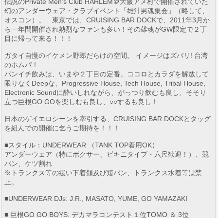
伝説のPrivate Men’s Club HARLEM＠大阪アメ村で開催されていた
幻のアンダーウェア・クラブイベント「雄汁男魂集会」（略して、
オスコン）。 東京では、CRUISING BAR DOCKで、2011年3月か
ら一年間開催され熱烈なファンも多い！その雄魂がGW限定で２丁
目に帰って来る！！！
ガタイ自慢のイケメン野郎だらけの空間。 イメージはズバリ! 台湾
のホムパ！
パンイチ飲みは、いまや２丁目の定番。ココロとカラダを解放して
限りなくDeepな、Progressive House, Tech House, Tribal House,
Electronic Soundに酔いしれながら、がっつり飲むも良し、そそり
立つ巨根GO GOを楽しむも良し、○○するも良し！
日本のゲイエロシーンを牽引する、CRUISING BAR DOCKとタッグ
を組んでの開催に乞うご期待を！！！
■スタイル：UNDERWEAR （TANK TOP着用OK）
アンダーウェア（特にボクサー、ビキニタイプ・六尺歓迎！）、競
パン、ケツ割れ
※トランクス等の緩い下着類及び短パン、トランクス水着等は禁
止。
■UNDERWEAR DJs: J.R., MASATO, YUME, GO YAMAZAKI
■ 巨根GO GO BOYS: デカマラコンテスト１位TOMO ＆ 3位