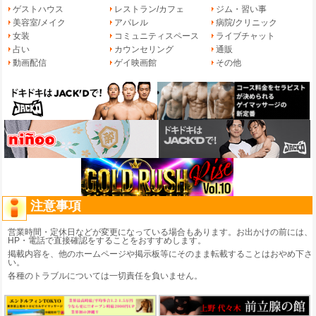
ゲストハウス
レストラン/カフェ
ジム・習い事
美容室/メイク
アパレル
病院/クリニック
女装
コミュニティスペース
ライブチャット
占い
カウンセリング
通販
動画配信
ゲイ映画館
その他
注意事項
営業時間・定休日などが変更になっている場合もあります。お出かけの前には、
HP・電話で直接確認をすることをおすすめします。
掲載内容を、他のホームページや掲示板等にそのまま転載することはおやめ下さ
い。
各種のトラブルについては一切責任を負いません。