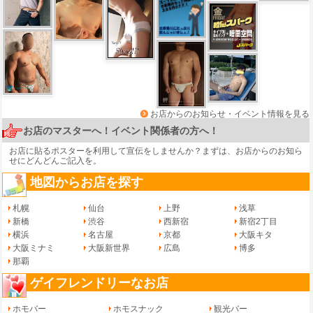
お店からのお知らせ・イベント情報を見る
お店のマスターへ！イベント関係者の方へ！
お店に貼るポスターを利用して宣伝をしませんか？まずは、
お店からのお知ら
せ
にどんどんご記入を。
地図からお店を探す
札幌
仙台
上野
浅草
新橋
渋谷
西新宿
新宿2丁目
横浜
名古屋
京都
大阪キタ
大阪ミナミ
大阪新世界
広島
博多
那覇
ゲイフレンドリーなお店
ホモバー
ホモスナック
観光バー