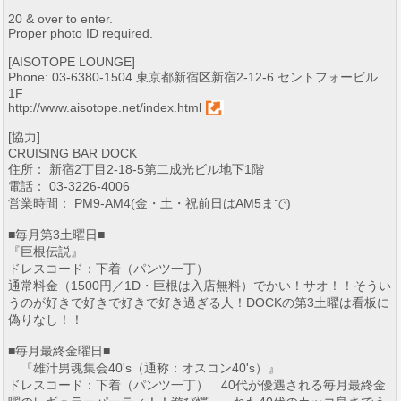
20 & over to enter.
Proper photo ID required.
[AISOTOPE LOUNGE]
Phone: 03-6380-1504 東京都新宿区新宿2-12-6 セントフォービル
1F
http://www.aisotope.net/index.html
[協力]
CRUISING BAR DOCK
住所： 新宿2丁目2-18-5第二成光ビル地下1階
電話： 03-3226-4006
営業時間： PM9-AM4(金・土・祝前日はAM5まで)
■毎月第3土曜日■
『巨根伝説』
ドレスコード：下着（パンツ一丁）
通常料金（1500円／1D・巨根は入店無料）でかい！サオ！！そうい
うのが好きで好きで好きで好き過ぎる人！DOCKの第3土曜は看板に
偽りなし！！
■毎月最終金曜日■
『雄汁男魂集会40's（通称：オスコン40's）』
ドレスコード：下着（パンツ一丁） 40代が優遇される毎月最終金