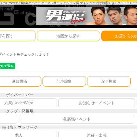
は、ゲイのためのゲイ情報(ゲイバー ゲイマッサージ ハッテン場 ゲイショップ)が検索できるゲイイエロ
店を探す
地図から探す
お店からの
ブイベントをチェックしよう！
新規投稿
記事編集
記事検索
ゲイバー・バー
六尺/UnderWear
お知らせ・イベント
クラブ・発展場
発展場イベント
売り専・マッサージ
求人
遠征・出張