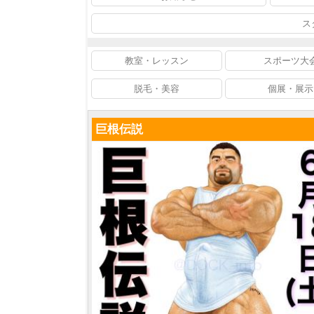
ス
教室・レッスン
スポーツ大
脱毛・美容
個展・展示
巨根伝説