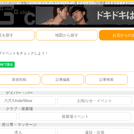
は、ゲイのためのゲイ情報(ゲイバー ゲイマッサージ ハッテン場 ゲイショップ)が検索できるゲイイエロ
店を探す
地図から探す
お店からの
ブイベントをチェックしよう！
新規投稿
記事編集
記事検索
ゲイバー・バー
六尺/UnderWear
お知らせ・イベント
クラブ・発展場
発展場イベント
売り専・マッサージ
求人
遠征・出張