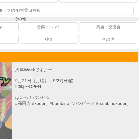
タッフ紹介/営業日告知
その他
会
音楽イベント
集会・交流会
検査
その他
周年Weekですよー。
9月21日（月曜）～9/27(日曜)
20時〜OPEN
はいっ！バンビ☆
#高円寺 #kouenji #bambino #バンビーノ #bambinokouenji