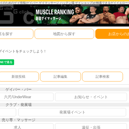
は、ゲイのためのゲイ情報(ゲイバー ゲイマッサージ ハッテン場 ゲイショップ)が検索できるゲイイエロ
店を探す
地図から探す
お店からの
ブイベントをチェックしよう！
新規投稿
記事編集
記事検索
ゲイバー・バー
六尺/UnderWear
お知らせ・イベント
クラブ・発展場
発展場イベント
売り専・マッサージ
求人
遠征・出張