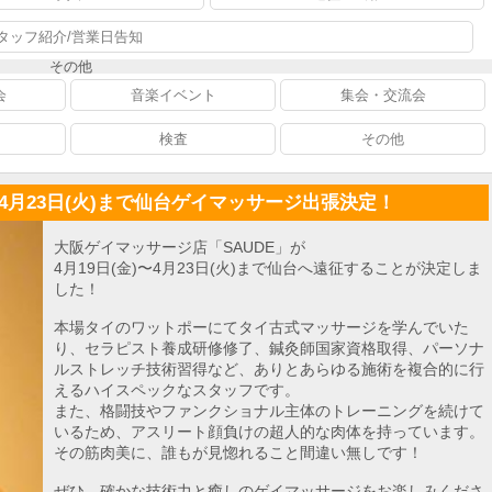
タッフ紹介/営業日告知
その他
会
音楽イベント
集会・交流会
検査
その他
)〜4月23日(火)まで仙台ゲイマッサージ出張決定！
大阪ゲイマッサージ店「SAUDE」が
4月19日(金)〜4月23日(火)まで仙台へ遠征することが決定しま
した！
本場タイのワットポーにてタイ古式マッサージを学んでいた
り、セラピスト養成研修修了、鍼灸師国家資格取得、パーソナ
ルストレッチ技術習得など、ありとあらゆる施術を複合的に行
えるハイスペックなスタッフです。
また、格闘技やファンクショナル主体のトレーニングを続けて
いるため、アスリート顔負けの超人的な肉体を持っています。
その筋肉美に、誰もが見惚れること間違い無しです！
ぜひ、確かな技術力と癒しのゲイマッサージをお楽しみくださ