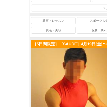
ス
教室・レッスン
スポーツ大
脱毛・美容
個展・展示
［5日間限定］［SAUDE］4月19日(金