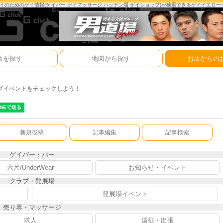
は、ゲイのためのゲイ情報(ゲイバー ゲイマッサージ ハッテン場 ゲイショップ)が検索できるゲイイエロ
店を探す
地図から探す
お店からの
ブイベントをチェックしよう！
新規投稿
記事編集
記事検索
ゲイバー・バー
六尺/UnderWear
お知らせ・イベント
クラブ・発展場
発展場イベント
売り専・マッサージ
求人
遠征・出張