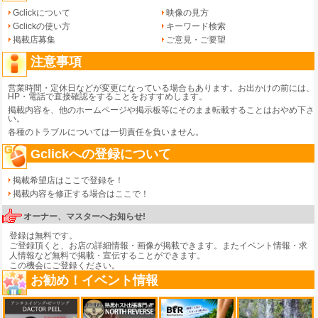
Gclickについて
映像の見方
Gclickの使い方
キーワード検索
掲載店募集
ご意見・ご要望
注意事項
営業時間・定休日などが変更になっている場合もあります。お出かけの前には、
HP・電話で直接確認をすることをおすすめします。
掲載内容を、他のホームページや掲示板等にそのまま転載することはおやめ下さ
い。
各種のトラブルについては一切責任を負いません。
Gclickへの登録について
掲載希望店はここで登録を！
掲載内容を修正する場合はここで！
オーナー、マスターへお知らせ!
登録は無料です。
ご登録頂くと、お店の詳細情報・画像が掲載できます。またイベント情報・求
人情報など無料で掲載・宣伝することができます。
この機会にご登録ください。
お勧め！イベント情報