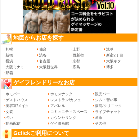
地図からお店を探す
札幌
仙台
上野
浅草
新橋
渋谷
西新宿
新宿2丁目
横浜
名古屋
京都
大阪キタ
大阪ミナミ
大阪新世界
広島
博多
那覇
ゲイフレンドリーなお店
ホモバー
ホモスナック
観光バー
ゲストハウス
レストラン/カフェ
ジム・習い事
美容室/メイク
アパレル
病院/クリニック
女装
コミュニティスペース
ライブチャット
占い
カウンセリング
通販
動画配信
ゲイ映画館
その他
Gclickご利用について