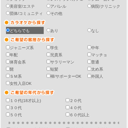
美容室/エステ
アパレル
病院/クリニック
団体/コミュニティ
その他
どちらでも
あり
なし
ジャニーズ系
学生
中年
年配
兄貴系
マッチョ
体育会系
サラリーマン
普通
髭
短髪
太め系
ＳＭ系
褌/サポーターOK
外国人
女性入店OK
１０代(18才以上)
２０代
３０代
４０代
５０代
６０代以上