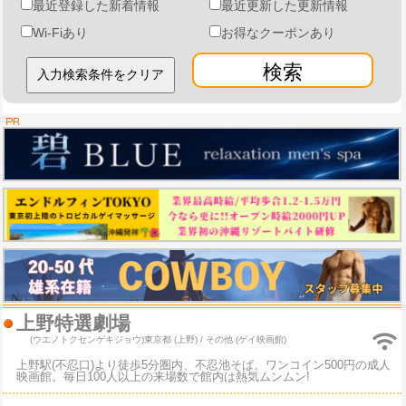
最近登録した新着情報
最近更新した更新情報
Wi-Fiあり
お得なクーポンあり
検索
上野特選劇場
(ウエノトクセンゲキジョウ)
東京都 (上野) / その他 (ゲイ映画館)
上野駅(不忍口)より徒歩5分圏内、不忍池そば。ワンコイン500円の成人
映画館。毎日100人以上の来場数で館内は熱気ムンムン!