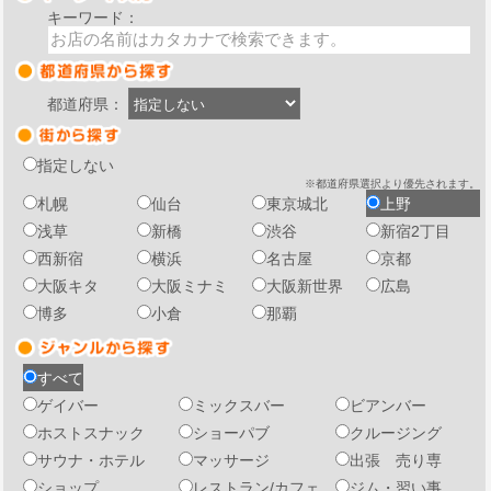
キーワード：
都道府県：
指定しない
※都道府県選択より優先されます。
札幌
仙台
東京城北
上野
浅草
新橋
渋谷
新宿2丁目
西新宿
横浜
名古屋
京都
大阪キタ
大阪ミナミ
大阪新世界
広島
博多
小倉
那覇
すべて
ゲイバー
ミックスバー
ビアンバー
ホストスナック
ショーパブ
クルージング
サウナ・ホテル
マッサージ
出張 売り専
ショップ
レストラン/カフェ
ジム・習い事