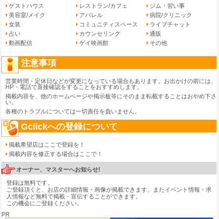
ゲストハウス
レストラン/カフェ
ジム・習い事
美容室/メイク
アパレル
病院/クリニック
女装
コミュニティスペース
ライブチャット
占い
カウンセリング
通販
動画配信
ゲイ映画館
その他
注意事項
営業時間・定休日などが変更になっている場合もあります。お出かけの前には、
HP・電話で直接確認をすることをおすすめします。
掲載内容を、他のホームページや掲示板等にそのまま転載することはおやめ下さ
い。
各種のトラブルについては一切責任を負いません。
Gclickへの登録について
掲載希望店はここで登録を！
掲載内容を修正する場合はここで！
オーナー、マスターへお知らせ!
登録は無料です。
ご登録頂くと、お店の詳細情報・画像が掲載できます。またイベント情報・求
人情報など無料で掲載・宣伝することができます。
この機会にご登録ください。
PR