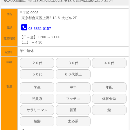
成人映画館。毎日100人以上の来場数で館内は熱気ムンムン!
〒110-0005
住所
東京都台東区上野2-13-6 大ビル 2F
電話
03-3831-0157
【日～金】11:00 ～ 21:00
営業時間
【土】 ～ 4:30
年中無休
定休日
年齢
２０代
３０代
４０代
５０代
６０代以上
客層
学生
中年
年配
兄貴系
マッチョ
体育会系
サラリーマン
普通
髭
短髪
太め系