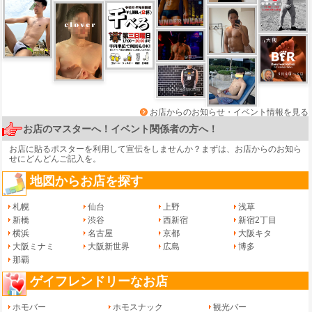
お店からのお知らせ・イベント情報を見る
お店のマスターへ！イベント関係者の方へ！
お店に貼るポスターを利用して宣伝をしませんか？まずは、
お店からのお知ら
せ
にどんどんご記入を。
地図からお店を探す
札幌
仙台
上野
浅草
新橋
渋谷
西新宿
新宿2丁目
横浜
名古屋
京都
大阪キタ
大阪ミナミ
大阪新世界
広島
博多
那覇
ゲイフレンドリーなお店
ホモバー
ホモスナック
観光バー