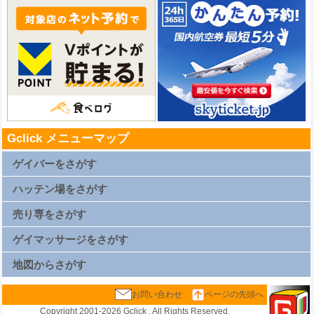
Gclick メニューマップ
ゲイバーをさがす
札幌ゲイバー一覧
仙台ゲイバー一覧
ハッテン場をさがす
上野ゲイバー一覧
浅草ゲイバー一覧
新橋ゲイバー一覧
札幌ハッテン場一覧
渋谷ゲイバー一覧
仙台ハッテン場一覧
売り専をさがす
新宿2丁目ゲイバー一覧
上野ハッテン場一覧
横浜ゲイバー一覧
浅草ハッテン場一覧
名古屋ゲイバー一覧
新橋ハッテン場一覧
札幌売り専一覧
京都ゲイバー一覧
渋谷ハッテン場一覧
仙台売り専一覧
ゲイマッサージをさがす
大阪キタゲイバー一覧
新宿2丁目ハッテン場一覧
上野売り専一覧
大阪ミナミゲイバー一覧
横浜ハッテン場一覧
浅草売り専一覧
大阪新世界ゲイバー一覧
名古屋ハッテン場一覧
新橋売り専一覧
札幌ゲイマッサージ一覧
広島ゲイバー一覧
京都ハッテン場一覧
渋谷売り専一覧
仙台ゲイマッサージ一覧
地図からさがす
博多ゲイバー一覧
大阪キタハッテン場一覧
新宿2丁目売り専一覧
上野ゲイマッサージ一覧
那覇ゲイバー一覧
大阪ミナミハッテン場一覧
西新宿ゲイマッサージ一覧
浅草ゲイマッサージ一覧
大阪新世界ハッテン場一覧
横浜売り専一覧
新橋ゲイマッサージ一覧
札幌地図
広島ハッテン場一覧
名古屋売り専一覧
渋谷ゲイマッサージ一覧
仙台地図
お問い合わせ
ページの先頭へ
博多ハッテン場一覧
京都売り専一覧
新宿2丁目ゲイマッサージ一覧
上野地図
那覇ハッテン場一覧
大阪キタ売り専一覧
西新宿ゲイマッサージ一覧
浅草地図
大阪ミナミ売り専一覧
横浜ゲイマッサージ一覧
新橋地図
大阪新世界売り専一覧
名古屋ゲイマッサージ一覧
渋谷地図
Copyright 2001-
2026 Gclick , All Rights Reserved.