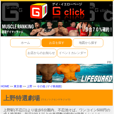
ホーム
お店を探す
地図から探す
お店からのお知らせ
イベントカレンダー
PR
HOME
>>
東京都
>>
上野
>>
その他
(
ゲイ映画館
)
上野特選劇場
(ウエノトクセンゲキジョウ)
上野駅(不忍口)より徒歩5分圏内、不忍池そば。ワンコイン500円の